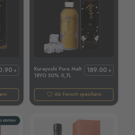
YO 50% 0,7L
Kurayoshi Pure Malt
0
.90
189
.00
€
€
18YO 50% 0,7L
hern
Als Favorit speichern