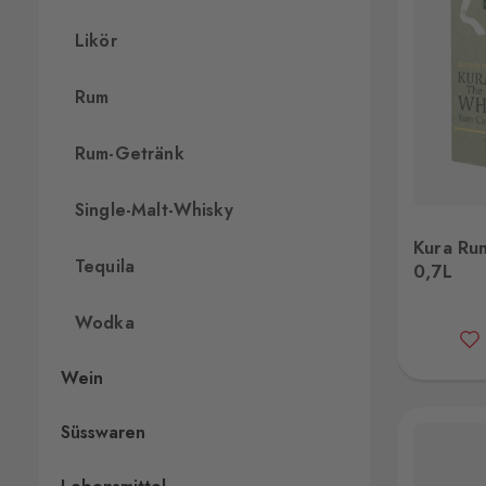
Likör
Rum
Rum-Getränk
Single-Malt-Whisky
Kura Rum Cask 40% 0,7L
Kuray
Kura Ru
Tequila
0,7L
Wodka
Wein
Süsswaren