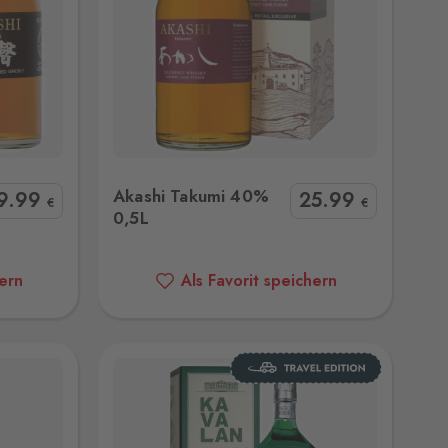
 0,5L
Akashi Takumi 40%
9
.99
25
.99
€
€
0,5L
hern
Als Favorit speichern