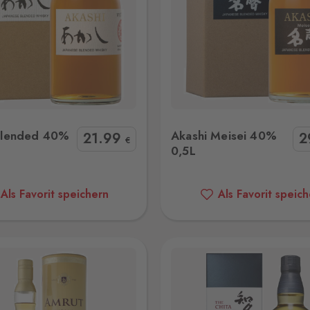
Akashi Meisei 40% 0,5L
Akashi Takumi 40%
Blended 40%
Akashi Meisei 40%
21
.99
2
€
0,5L
Als Favorit speichern
Als Favorit speic