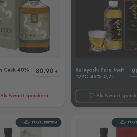
oshi Pure Malt 12YO 43% 0,7L
Kurayoshi Pure Malt 18
m Cask 40%
Kurayoshi Pure Malt
80
.90
9
€
12YO 43% 0,7L
Als Favorit speichern
Als Favorit speic