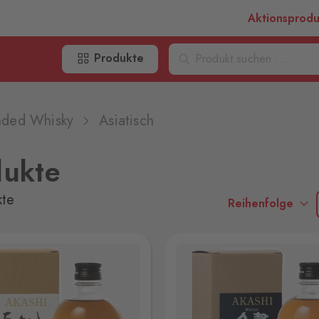
Aktionsprod
Produkte
nded Whisky
Asiatisch
dukte
kte
Reihenfolge