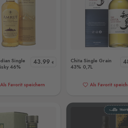
hita Single Grain 43% 0,7L
Kavalan Concertmaste
dian Single
Chita Single Grain
43
.99
4
€
isky 46%
43% 0,7L
Als Favorit speichern
Als Favorit speic