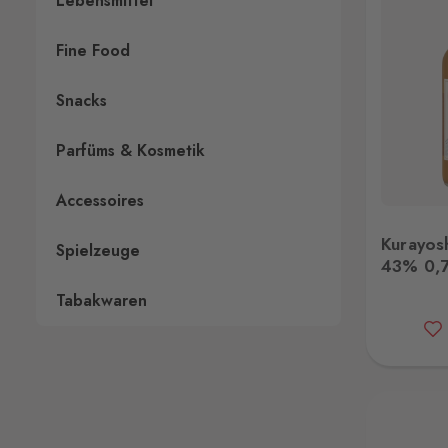
Lebensmittel
Fine Food
Snacks
Parfüms & Kosmetik
Accessoires
Kurayoshi Pure Malt 43% 0,7L
Kurayosh
Kurayosh
Spielzeuge
43% 0,
Tabakwaren