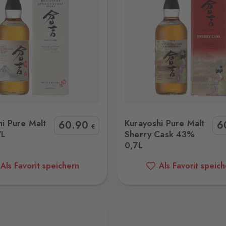
i Pure Malt Sherry Cask 43% 0,7L
Nikka Coffey Grain 4
i Pure Malt
Kurayoshi Pure Malt
60
.90
6
€
7L
Sherry Cask 43%
0,7L
Als Favorit speichern
Als Favorit speic