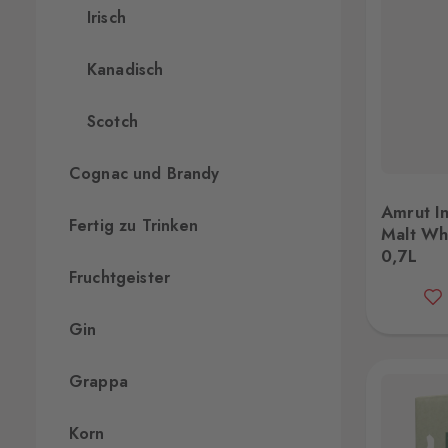
Irisch
Kanadisch
Scotch
Cognac und Brandy
Amrut Indian Single Malt Whisky 46% 0,7L
C
Amrut In
Fertig zu Trinken
Malt Wh
0,7L
Fruchtgeister
Gin
Grappa
Korn