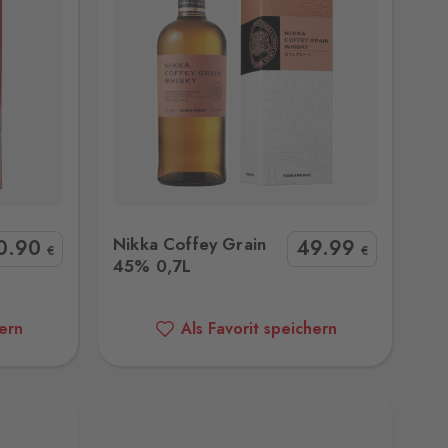
5% 0,7L
Nikka Coffey Grain
0
.90
49
.99
€
€
45% 0,7L
hern
Als Favorit speichern