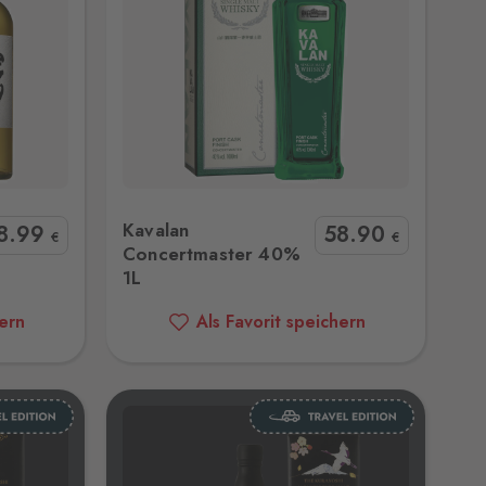
r 40% 1L
Kavalan
8
.99
58
.90
€
€
Concertmaster 40%
1L
hern
Als Favorit speichern