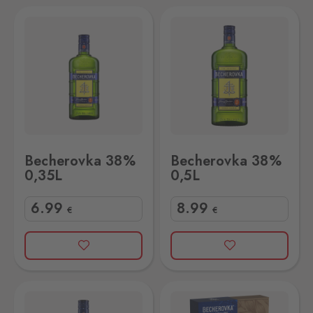
L
Becherovka 38% 0,5L
Becherovka 38%
Becherovka 38%
0,35L
0,5L
6
.99
8
.99
€
€
Becherovka 38% 0,7L + Sklenicky