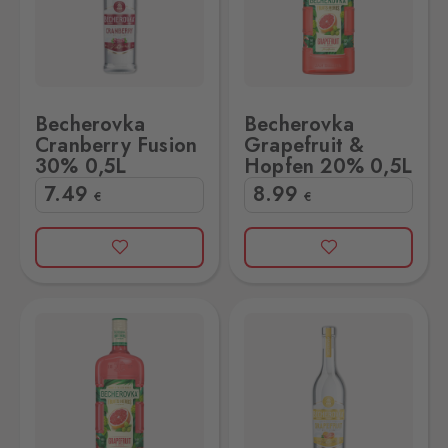
Becherovka
Becherovka
Cranberry Fusion
Grapefruit &
30% 0,5L
Hopfen 20% 0,5L
7
.49
8
.99
€
€
en 20% 1L
echerovka Grapefruit Fusion 30% 0,5L