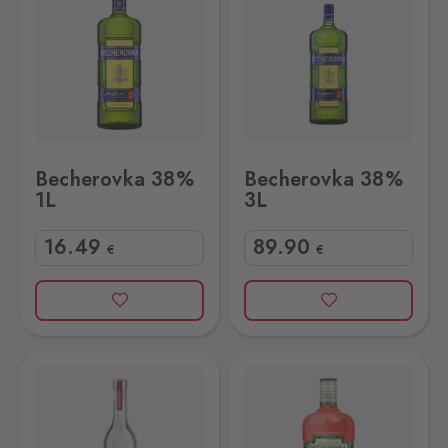
Becherovka 38%
Becherovka 38%
1L
3L
16
.49
89
.90
€
€
30% 0,5L
cherovka Grapefruit & Hopfen 20% 0,5L