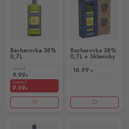
Becherovka 38%
Becherovka 38%
0,7L
0,7L + Sklenicky
16
.99
12.49
€
€
9
.99
€
CLUB
PREIS
9
.69
€
Becherovka 38% 3L