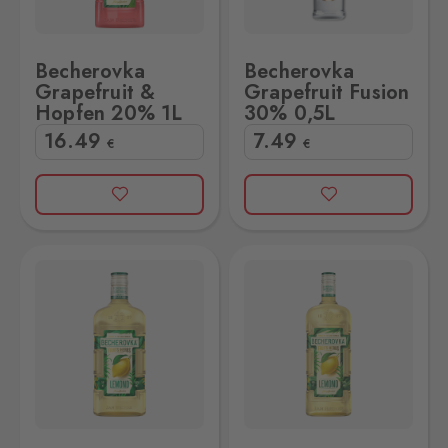
Becherovka
Becherovka
Grapefruit &
Grapefruit Fusion
Hopfen 20% 1L
30% 0,5L
16
.49
7
.49
€
€
0,5L
Becherovka Lemond 20% 1L