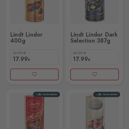
Lindt Lindor
Lindt Lindor Dark
400g
Selection 387g
22.99
€
22.99
€
17
.99
17
.99
€
€
Lindt Lindor Silver 400g