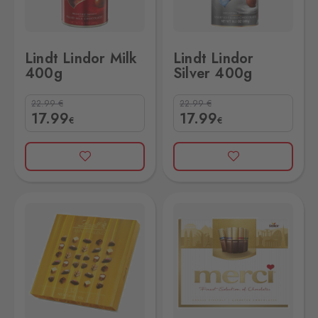
Lindt Lindor Milk
Lindt Lindor
400g
Silver 400g
22.99
€
22.99
€
17
.99
17
.99
€
€
5G
Merci Gold 250G