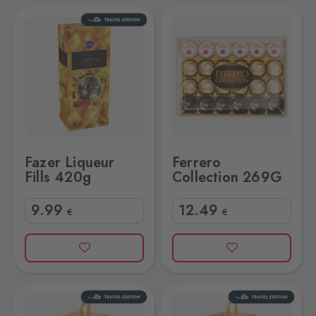
g
Ferrero Collection 269G
Fazer Liqueur
Ferrero
Fills 420g
Collection 269G
9
.99
12
.49
€
€
G
Lindt Assor.Napol.500G