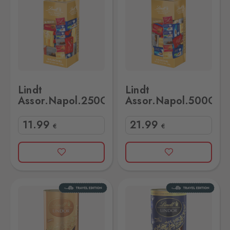
Lindt
Lindt
Assor.Napol.250G
Assor.Napol.500G
11
.99
21
.99
€
€
Lindt Lindor Dark Selection 387g