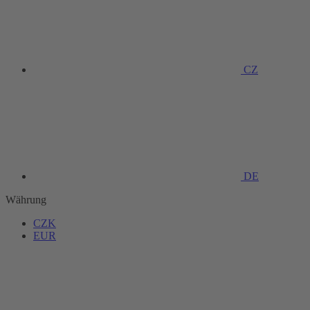
CZ
DE
Währung
CZK
EUR