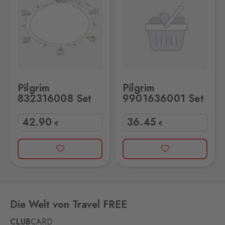
Pilgrim
Pilgrim
832316008 Set
9901636001 Set
42
.90
36
.45
€
€
Die Welt von Travel FREE
CLUB
CARD