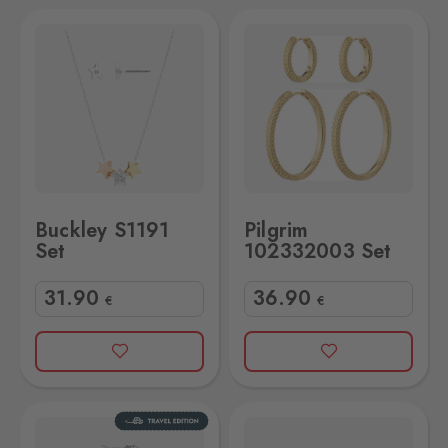
Pilgrim 102332003 Set
Buckley S1191
Pilgrim
Set
102332003 Set
31
.90
36
.90
€
€
Pilgrim 9901636001 Set