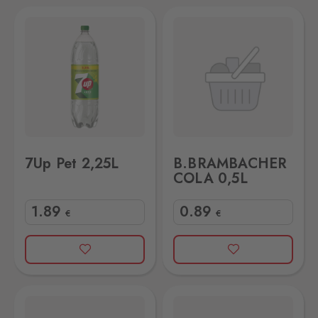
B.BRAMBACHER COLA 0,5L
7Up Pet 2,25L
B.BRAMBACHER
COLA 0,5L
1
.89
0
.89
€
€
1L
B.BRAMBACHER COLA MIX 0,5L