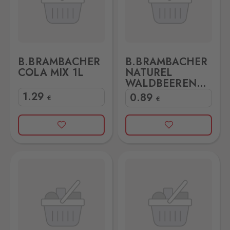
B.BRAMBACHER
B.BRAMBACHER
COLA MIX 1L
NATUREL
WALDBEEREN
0,5L
1
.29
0
.89
€
€
MO 0,5L
B.BRAMBACHER ORANGE LIMO 1L