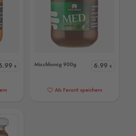
0g
Mischhonig 900g
6
.99
6
.99
€
€
hern
Als Favorit speichern