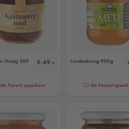
Lindenhonig 900g
Mischhonig 90
en Honig 500
Lindenhonig 900g
6
.49
€
Als Favorit speichern
Als Favorit speic