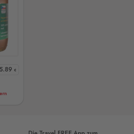
5
.89
€
hern
Die Travel FREE App zum