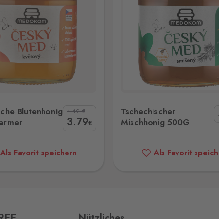
hechischer Mischhonig 500G
sche Blutenhonig
Tschechischer
4.49
€
3
.79
armer
Mischhonig 500G
€
Als Favorit speichern
Als Favorit speic
FREE
Nützliches