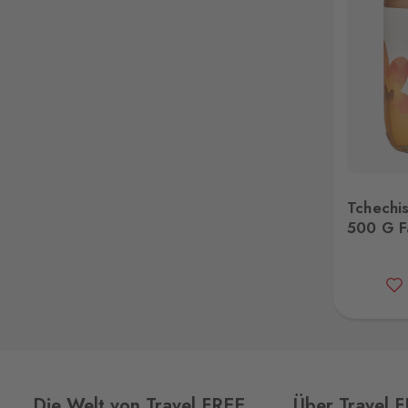
Tchechische Blutenhonig 500 G Farmer
Tsc
Tchechi
500 G F
Die Welt von Travel FREE
Über Travel 