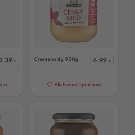
0g
Cremehonig 900g
2
.39
6
.99
€
€
hern
Als Favorit speichern