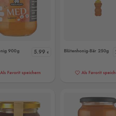
Blütenhonig-Bär 250g
Cremehonig 90
onig 900g
Blütenhonig-Bär 250g
5
.99
€
Als Favorit speichern
Als Favorit speic