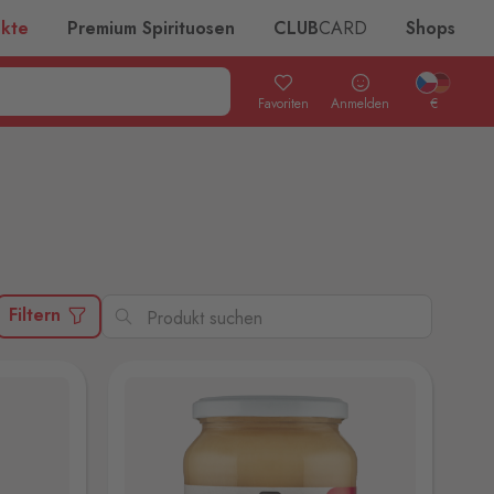
ukte
Premium Spirituosen
CLUB
CARD
Shops
Favoriten
Anmelden
€
Filtern