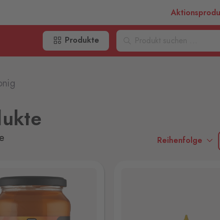
Aktionsprod
Produkte
nig
dukte
e
Reihenfolge