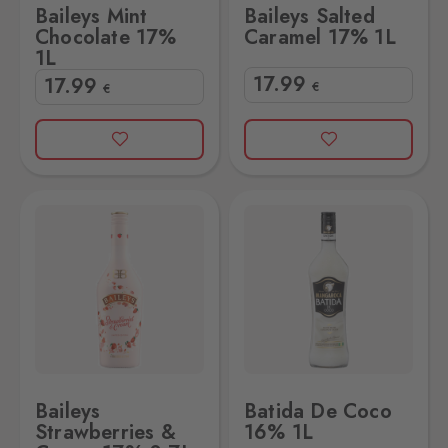
Baileys Mint
Baileys Salted
Chocolate 17%
Caramel 17% 1L
1L
17
.99
17
.99
€
€
17% 0,7L
Batida De Coco 16% 1L
Baileys
Batida De Coco
Strawberries &
16% 1L