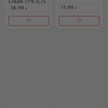
Cream 17% 0,7L
11
.99
16
.99
€
€