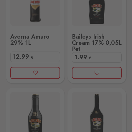
Averna Amaro
Baileys Irish
29% 1L
Cream 17% 0,05L
Pet
12
.99
1
.99
€
€
,2L
Baileys Irish Cream 17% 1L