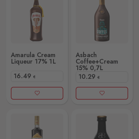
Amarula Cream
Asbach
Liqueur 17% 1L
Coffee+Cream
15% 0,7L
16
.49
10
.29
€
€
Baileys Irish Cream 17% 0,05L Pet