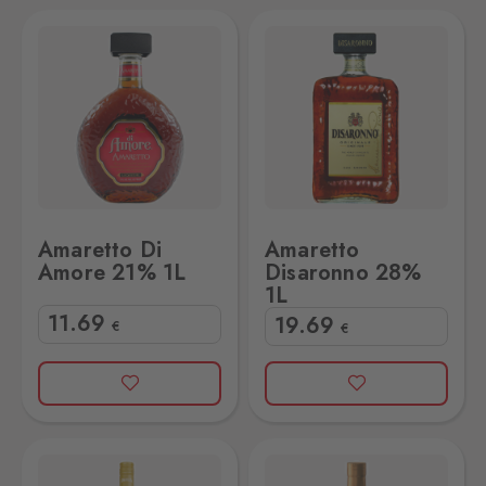
1L
Amaretto Disaronno 28% 1L
Amaretto Di
Amaretto
Amore 21% 1L
Disaronno 28%
1L
11
.69
19
.69
€
€
% 1L
Asbach Coffee+Cream 15% 0,7L