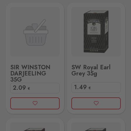
G 35G
SW Royal Earl Grey 35g
SIR WINSTON
SW Royal Earl
DARJEELING
Grey 35g
35G
1
.49
2
.09
€
€
t 100'S
Sir Winston Royal Earl Grey 100'S