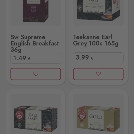
Sw Supreme
Teekanne Earl
English Breakfast
Grey 100s 165g
36g
3
.99
1
.49
€
€
33g
Teekanne Gold Tea 40g