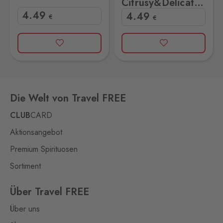
Citrusy&Delicate
50er
4
.49
4
.49
€
€
Die Welt von Travel FREE
CLUB
CARD
Aktionsangebot
Premium Spirituosen
Sortiment
Über Travel FREE
Über uns