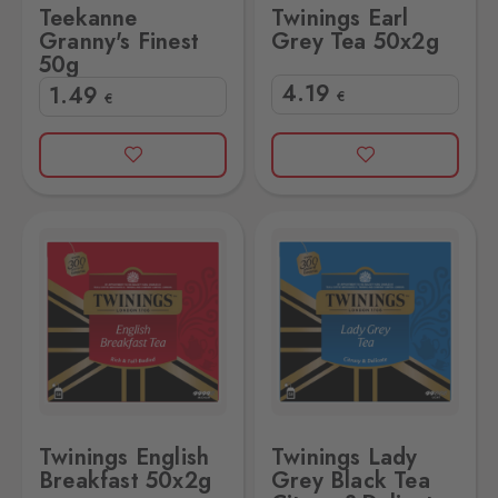
Teekanne
Twinings Earl
Granny's Finest
Grey Tea 50x2g
50g
4
.19
1
.49
€
€
50x2g
gs Lady Grey Black Tea Citrusy&Delicate 50er
Twinings English
Twinings Lady
Breakfast 50x2g
Grey Black Tea