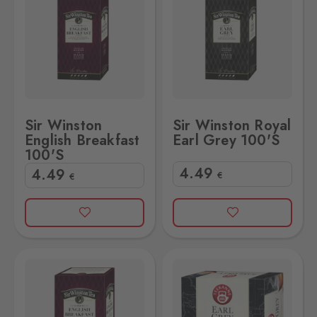
Sir Winston
Sir Winston Royal
English Breakfast
Earl Grey 100'S
100'S
4
.49
4
.49
€
€
st 36g
Teekanne Earl Grey 100s 165g