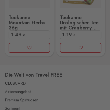
Teekanne
Teekanne
Mountain Herbs
Urologischer Tee
36g
mit Cranberry
20g
1
.49
1
.19
€
€
Die Welt von Travel FREE
CLUB
CARD
Aktionsangebot
Premium Spirituosen
Sortiment