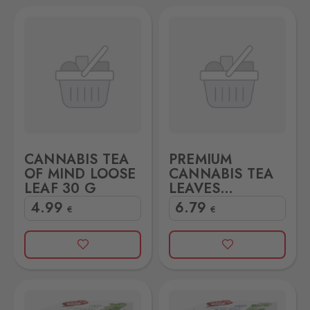
 LEAF 30 G
UM CANNABIS TEA LEAVES INFUSION 10G
CANNABIS TEA
PREMIUM
OF MIND LOOSE
CANNABIS TEA
LEAF 30 G
LEAVES
INFUSION 10G
4
.99
6
.79
€
€
0g
Teekanne Bronchien und Lunge 20g