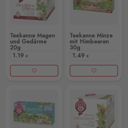
Teekanne Magen
Teekanne Minze
und Gedärme
mit Himbeeren
20g
30g
1
.19
1
.49
€
€
 36g
kanne Urologischer Tee mit Cranberry 20g