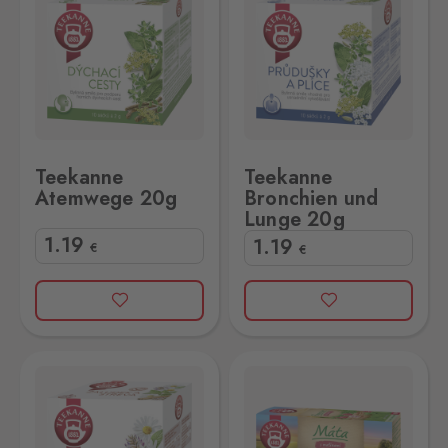
Teekanne
Teekanne
Atemwege 20g
Bronchien und
Lunge 20g
1
.19
1
.19
€
€
me 20g
Teekanne Minze mit Himbeeren 30g