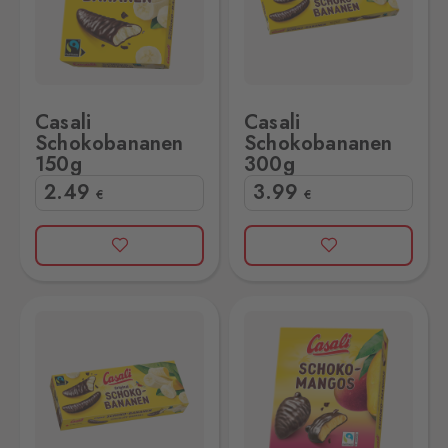
Casali
Casali
Schokobananen
Schokobananen
150g
300g
2
.49
3
.99
€
€
00g
Casali Schokobananen Mango 150g