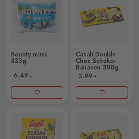
Bounty minis
Casali Double
333g
Choc Schoko-
Bananen 300g
6
.49
3
.99
€
€
50g
Casali Schokobananen 300g