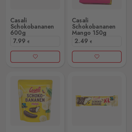
Casali
Casali
Schokobananen
Schokobananen
600g
Mango 150g
7
.99
2
.49
€
€
 110g
Casali XL Schokobananen 22g