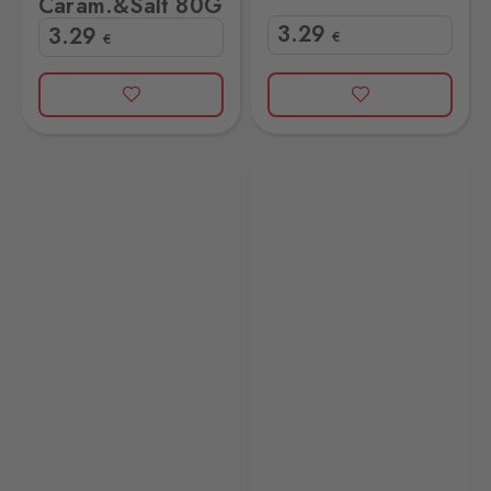
Caram.&Salt 80G
3
.29
3
.29
€
€