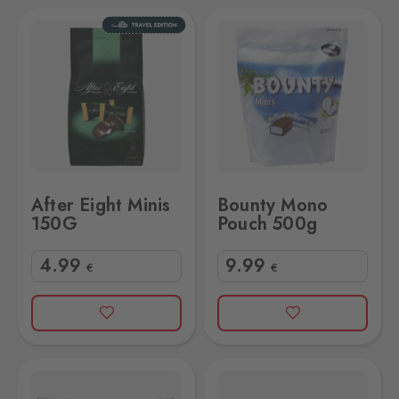
Bounty Mono Pouch 500g
After Eight Minis
Bounty Mono
150G
Pouch 500g
4
.99
9
.99
€
€
sali Double Choc Schoko-Bananen 300g