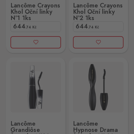
Lancôme Crayons
Lancôme Crayons
Khol Oční linky
Khol Oční linky
N°1 1ks
N°2 1ks
644
644
.74
Kč
.74
Kč
01 6,5ml
ôme Hypnose Drama Řasenka N° 01 Black
Lancôme
Lancôme
Grandiôse
Hypnose Drama