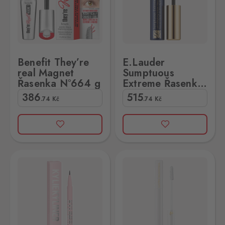
Benefit They’re
E.Lauder
real Magnet
Sumptuous
Řasenka N°664 g
Extreme Řasenka
N°01 2,8ml
386
515
.74
Kč
.74
Kč
0,3ml
ncôme Cils Booster Řasenka N°01 5,5ml