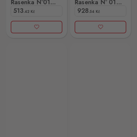
Řasenka N°01
Řasenka N° 01
6,5ml
Black
513
928
.42
Kč
.54
Kč