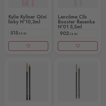
Kylie Kyliner Oční
Lancôme Cils
linky N°10,3ml
Booster Řasenka
N°01 5,5ml
515
902
.74
Kč
.74
Kč
y N°1 1ks
ancôme Crayons Khol Oční linky N°2 1ks