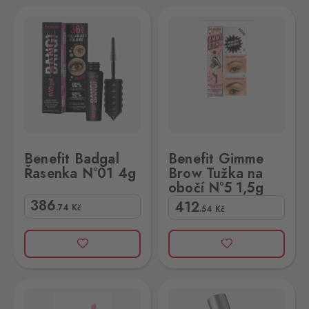
01 4g
efit Gimme Brow Tužka na obočí N°5 1,5g
Benefit Badgal
Benefit Gimme
Řasenka N°01 4g
Brow Tužka na
obočí N°5 1,5g
386
412
.74
Kč
.54
Kč
N°02 4g
Benefit They're Real Řasenka N°01 4g