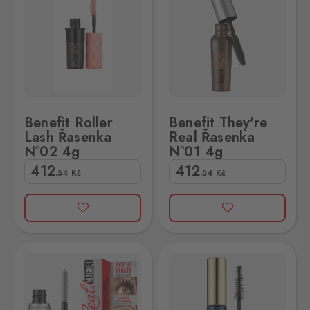
Benefit Roller
Benefit They're
Lash Řasenka
Real Řasenka
N°02 4g
N°01 4g
412
412
.54
Kč
.54
Kč
nka N°664 g
der Sumptuous Extreme Řasenka N°01 2,8ml