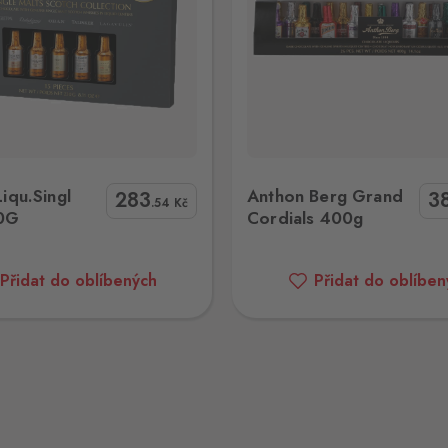
on Berg Grand Cordials 400g
iqu.Singl
Anthon Berg Grand
283
3
.54
Kč
30G
Cordials 400g
Přidat do oblíbených
Přidat do oblíben