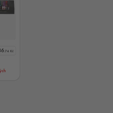
86
.74
Kč
ých