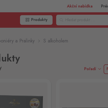
Akční nabídka
Pré
Produkty
oniéry a Pralinky
S alkoholem
dukty
y
Pořadí