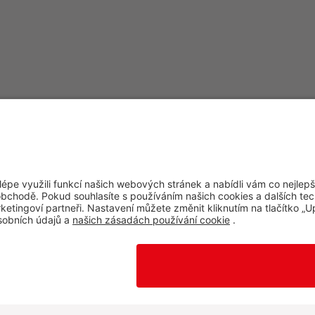
E
Užitečné odkazy
Impressum
Whistleblowing