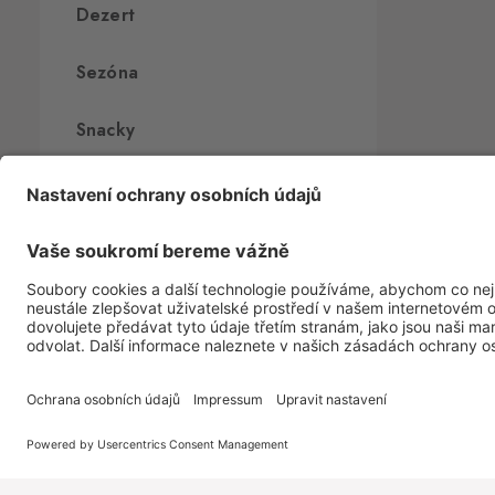
Dezert
Sezóna
Snacky
Sušenky
Zmrzlina
Žvýkačky
Potraviny
Svět Travel FREE
O Travel FRE
Fine Food
CLUB
CARD
O nás
Akční nabídka
Prodejny
Slané