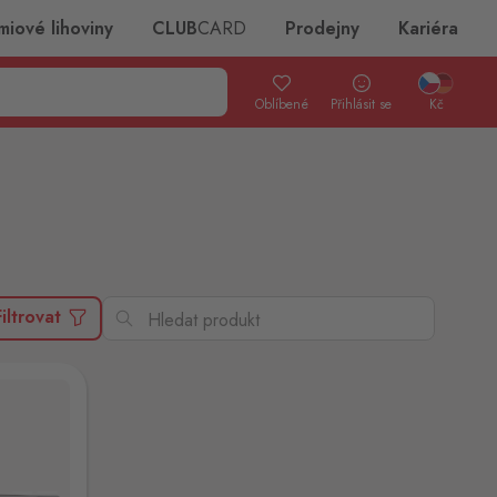
miové lihoviny
CLUB
CARD
Prodejny
Kariéra
Oblíbené
Přihlásit se
Kč
Filtrovat