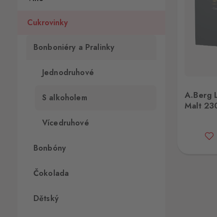
Cukrovinky
Bonboniéry a Pralinky
Jednodruhové
A.Berg Liqu.Singl Malt 230G
Anth
A.Berg L
S alkoholem
Malt 2
Vícedruhové
Bonbóny
Čokolada
Dětský