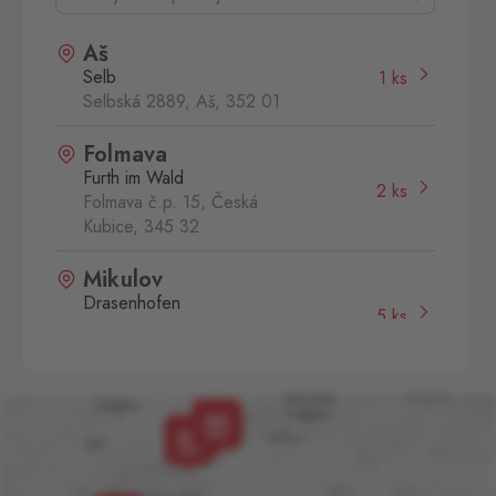
Aš
Selb
1 ks
Selbská 2889, Aš,
352 01
Folmava
Furth im Wald
2 ks
Folmava č.p. 15, Česká
Kubice,
345 32
Mikulov
Drasenhofen
5 ks
28. října 1841/1b, Mikulov,
692 01
Aš 2
Selb 2
0 ks
Selbská 2723, Aš,
352 01