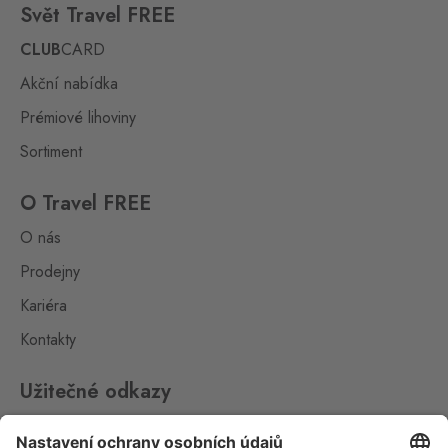
Svět Travel FREE
Klingenthal
0 ks
Hraničná 11, Kraslice,
CLUB
CARD
358 01
Akční nabídka
Loučná pod
Prémiové lihoviny
Klínovcem
Oberwiesenthal
0 ks
Sortiment
Loučná 198, Loučná pod
Klínovcem - Vejprty,
431 91
O Travel FREE
O nás
Petrovice
Bahratal
Prodejny
0 ks
Petrovice 578, Petrovice,
Kariéra
403 37
Kontakty
Petrovice Fashion
Store
Užitečné odkazy
Bahratal
0 ks
Petrovice 578, Petrovice,
Impressum
403 37