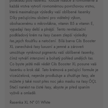
podkladu pod řasenku. Klouže hladce a rovnoměrně a
každá vrstva vytvoří rovnoměrnou povrchovou vrstvu,
která maximalizuje výsledky vaší oblíbené řasenky.
Díky pečujícímu složení pro viditelný výkon,
obohacenému o mikrovlákna, vitamin B5 a vitamin E,
vypadají řasy delší a plnější. Tento revitalizační
podkladový krém na řasy časem zlepší výsledky
řas,jejich tloušťku a natočení. Bílá barva Cils Booster
XL zanechává řasy luxusní a jemné a zároveň
umožňuje vyniknout pigmentu vaší oblíbené řasenky,
čímž vytváří intenzivní a bohatý pohled umělých řas.
Co byste ještě měli vědět Cils Booster XL posune vaši
řasenku o krok dál. Tato krémová a pečující formule je
víceúčelová, nejenže prodlužuje a zhušťuje řasy, ale
můžete ji také nosit přes noc jako masku na řasy.ÔÇŁ
Stačí nanést na čisté řasy, abyste je před spaním
vyživili a omladili.
Řasenka XL N° 01 White