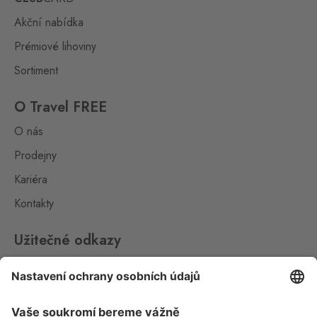
Akční nabídka
Prémiové lihoviny
Sortiment
O Travel FREE
O nás
Prodejny
Kariéra
Kontakty
Užitečné odkazy
Impressum
Whistleblowing
Ochrana osobních údajů