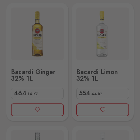
Bacardi Limon 32% 1L
Bacardi Ginger
Bacardi Limon
32% 1L
32% 1L
464
554
.14
Kč
.44
Kč
L
Bacardi Mojito 18% 1L