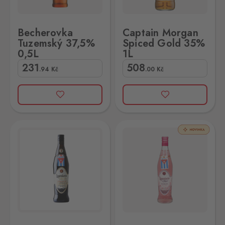
Becherovka
Captain Morgan
Tuzemský 37,5%
Spiced Gold 35%
0,5L
1L
231
508
.94
Kč
.00
Kč
4% 0,7L
Legendario Ronsse 32% 0,7L