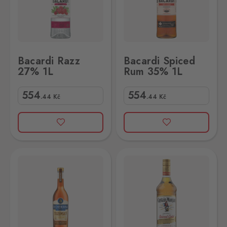
Bacardi Razz
Bacardi Spiced
27% 1L
Rum 35% 1L
554
554
.44
Kč
.44
Kč
 0,5L
Captain Morgan Spiced Gold 35% 1L