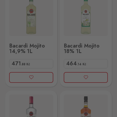
Bacardi Mojito
Bacardi Mojito
14,9% 1L
18% 1L
471
464
.88
Kč
.14
Kč
Bacardi Spiced Rum 35% 1L