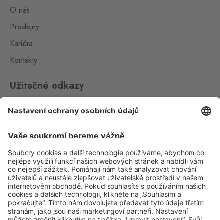
O nás
Prodejny
Kariéra
Kontakty
Užitečné odkazy
Impressum
Whistleblowing
Ochrana osobních údajů
Aplikace Travel FREE ke stažení