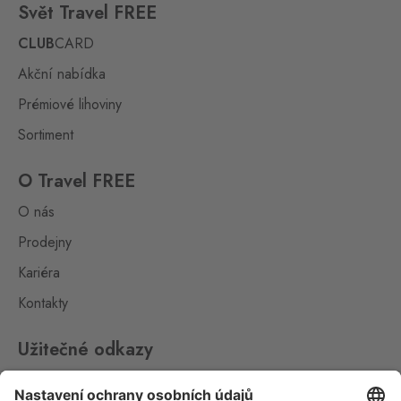
Svět Travel FREE
CLUB
CARD
Akční nabídka
Prémiové lihoviny
Sortiment
O Travel FREE
O nás
Prodejny
Kariéra
Kontakty
Užitečné odkazy
Impressum