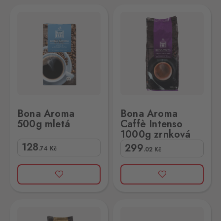
á
ona Aroma Caffè Intenso 1000g zrnková
Bona Aroma
Bona Aroma
500g mletá
Caffè Intenso
1000g zrnková
128
299
.74
Kč
.02
Kč
rnková
Bona Aroma Espreso 1000g zrnková