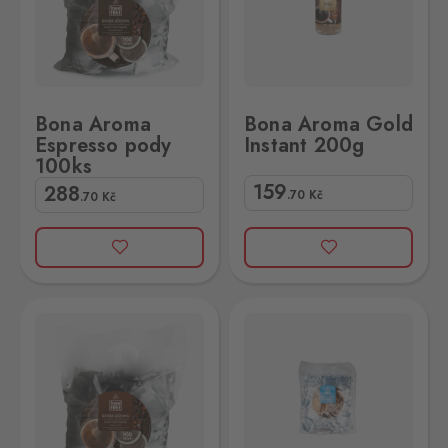
Bona Aroma
Bona Aroma Gold
Espresso pody
Instant 200g
100ks
159
288
.70
Kč
.70
Kč
00ks
Bona Aroma Naturmild pody 100ks