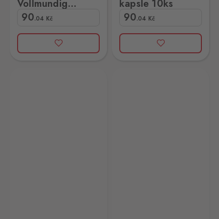
Vollmundig
kapsle 10ks
kapsle 10ks
90
90
.04
Kč
.04
Kč