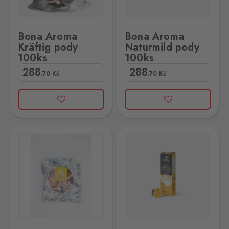
Bona Aroma
Bona Aroma
Kräftig pody
Naturmild pody
100ks
100ks
288
288
.70
Kč
.70
Kč
y 100ks
Cafissimo Caffe Crema Mild kapsle 10ks