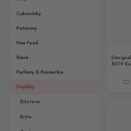
Cukrovinky
Potraviny
Fine Food
Desigual 20WAXP43 8019 Kabelka
Desi
Desigu
Slané
8019 Ka
Parfémy & Kosmetika
Doplňky
Bižuterie
Brýle