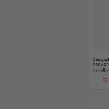
Desigual 22SAXP875000 Kabelka
Desi
Desigua
22SAXP
Kabelka