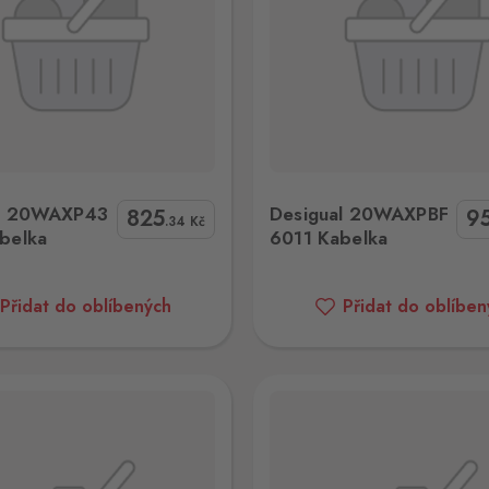
gual 20WAXPBF 6011 Kabelka
Desigual 21WAXA48 902
al 20WAXP43
Desigual 20WAXPBF
825
9
.34
Kč
belka
6011 Kabelka
Přidat do oblíbených
Přidat do oblíben