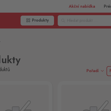
Akční nabídka
Pré
Produkty
y
dukty
duktů
Pořadí