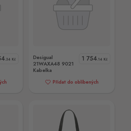
1 Kabelka
Desigual
54
1 754
.34
Kč
.14
Kč
21WAXA48 9021
Kabelka
ých
Přidat do oblíbených