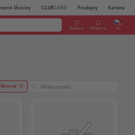
miové lihoviny
CLUB
CARD
Prodejny
Kariéra
Oblíbené
Přihlásit se
Kč
Filtrovat