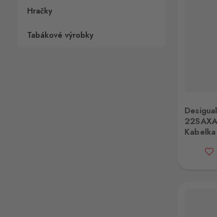
Hračky
Tabákové výrobky
Desigual 22SAXA421001 Kabelka
Desi
Desigua
22SAXA
Kabelka