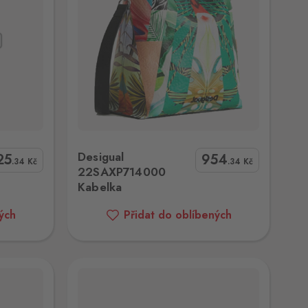
0 Kabelka
Desigual
25
954
.34
Kč
.34
Kč
22SAXP714000
Kabelka
ých
Přidat do oblíbených