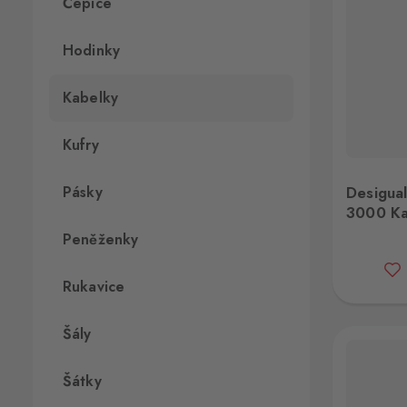
Čepice
Hodinky
Kabelky
Kufry
Desigual 21WAXA67 3000 Kabelka
Desi
Pásky
Desigu
3000 Ka
Peněženky
Rukavice
Šály
Šátky