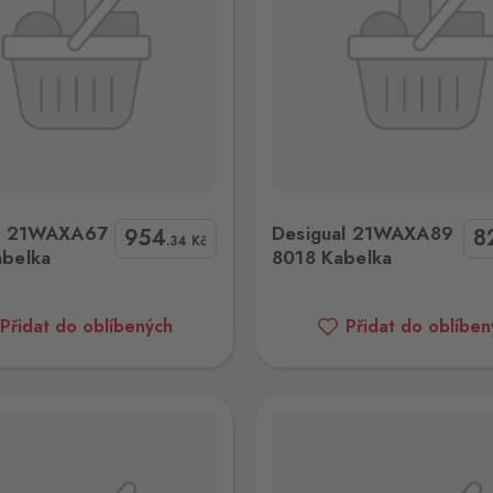
gual 21WAXA89 8018 Kabelka
Desigual 22SAXA13200
al 21WAXA67
Desigual 21WAXA89
954
8
.34
Kč
belka
8018 Kabelka
Přidat do oblíbených
Přidat do oblíben