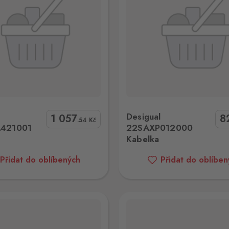
gual 22SAXP012000 Kabelka
Desigual 22SAXP71400
l
Desigual
1 057
8
.54
Kč
421001
22SAXP012000
Kabelka
Přidat do oblíbených
Přidat do oblíben