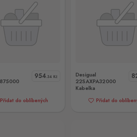
gual 22SAXPA32000 Kabelka
Desigual 22WAKA12 301
l
Desigual
954
8
.34
Kč
875000
22SAXPA32000
Kabelka
Přidat do oblíbených
Přidat do oblíben