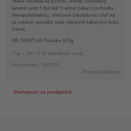
Tmavá čokoláda na povrchu, bohatý čokoládový
karamel uvnitř ľ obzvlášť trvanlivá žvýkací pochoutka.
Nenapodobitelnou, intenzivně čokoládovou chuť má
na svědomí speciální směs vybraných kakaových bobů
Gavoa.
RIS 390872-60 Pouzdro 605g
1 kg = 340.73 Kč (standardní cena)
Kód produktu: 1202050
Strojově přeloženo
Dostupnost na prodejnách