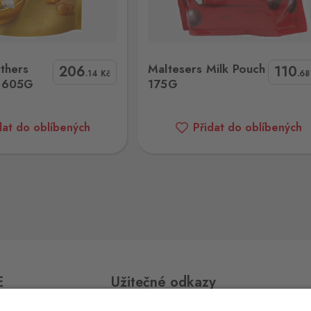
26 ks
sers Milk Pouch 175G
MM Peanut Pouch 330g
thers
Maltesers Milk Pouch
206
110
.14
Kč
.6
h 605G
175G
11 ks
dat do oblíbených
Přidat do oblíbených
26 ks
21 ks
E
Užitečné odkazy
19 ks
ří,