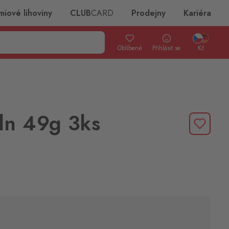
miové lihoviny
CLUB
CARD
Prodejny
Kariéra
Oblíbené
Přihlásit se
Kč
ln 49g 3ks