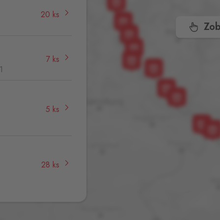
20 ks
Zob
7 ks
1
5 ks
,
28 ks
52 ks