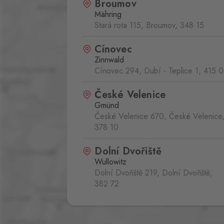
Broumov
Mähring
Stará rota 115, Broumov,
348 15
Cínovec
Zinnwald
Cínovec 294, Dubí - Teplice 1,
415 0
České Velenice
Gmünd
České Velenice 670, České Velenice
378 10
Dolní Dvořiště
Wullowitz
Dolní Dvořiště 219, Dolní Dvořiště,
382 72
Folmava
Furth im Wald