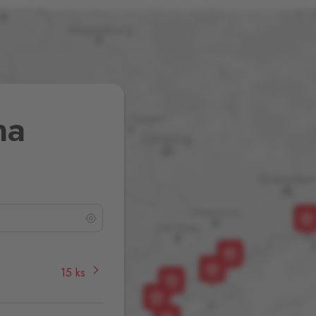
na
15 ks