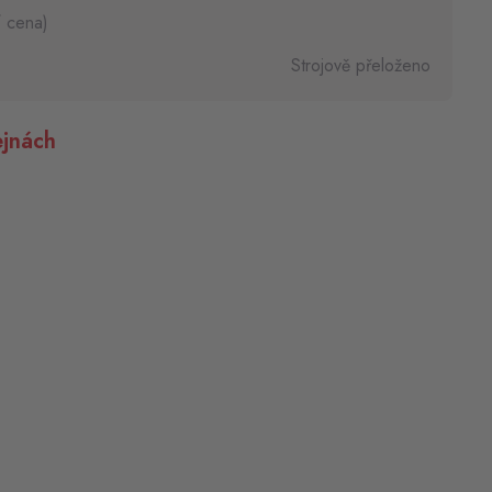
í cena)
Strojově přeloženo
jnách