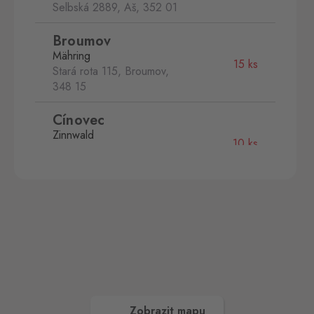
Selbská 2889, Aš,
352 01
Broumov
Mähring
15 ks
Stará rota 115, Broumov,
348 15
Cínovec
Zinnwald
10 ks
Cínovec 294, Dubí - Teplice
1,
415 01
České Velenice
Gmünd
16 ks
České Velenice 670, České
Velenice,
378 10
Dolní Dvořiště
Wullowitz
13 ks
Dolní Dvořiště 219, Dolní
Zobrazit mapu