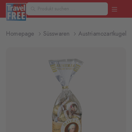
Homepage
Süsswaren
Austriamozartkugeln