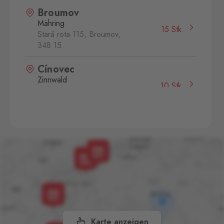
Broumov
Mähring
15 Stk.
Stará rota 115, Broumov,
348 15
Cínovec
Zinnwald
10 Stk.
Cínovec 294, Dubí - Teplice
1,
415 01
České Velenice
Gmünd
16 Stk.
České Velenice 670, České
Velenice,
378 10
Dolní Dvořiště
Wullowitz
13 Stk.
Dolní Dvořiště 219, Dolní
Dvořiště,
382 72
Karte anzeigen