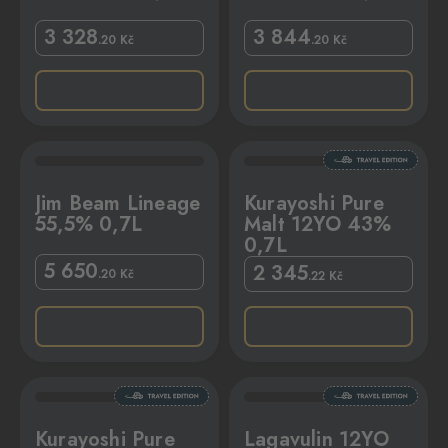
3 328
3 844
.20
Kč
.20
Kč
0,7L
Kurayoshi Pure Malt 12YO 43% 0,7L
Jim Beam Lineage
Kurayoshi Pure
55,5% 0,7L
Malt 12YO 43%
0,7L
5 650
2 345
.20
Kč
.22
Kč
% 0,7L
Lagavulin 12YO 56,4% 0,7L
Kurayoshi Pure
Lagavulin 12YO