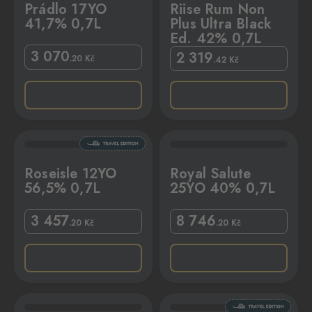
Prádlo 17YO
Riise Rum Non
41,7% 0,7L
Plus Ultra Black
Ed. 42% 0,7L
3 070
2 319
.20
Kč
.42
Kč
7L
Royal Salute 25YO 40% 0,7L
Roseisle 12YO
Royal Salute
56,5% 0,7L
25YO 40% 0,7L
3 457
8 746
.20
Kč
.20
Kč
L
Talisker Nad 59,7% 0,7L