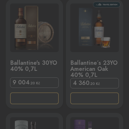
,7L
llantine´s 23YO American Oak 40% 0,7L
Ballantine's 30YO
Ballantine´s 23YO
40% 0,7L
American Oak
40% 0,7L
9 004
4 360
.20
Kč
.20
Kč
% 0,7L
Cameron Bridge 26YO 56,2% 0,7L