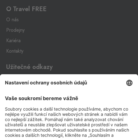
O Travel FREE
O nás
Prodejny
Kariéra
Kontakty
Užitečné odkazy
Impressum
Whistleblowing
Ochrana osobních údajů
Aplikace Travel FREE ke stažení