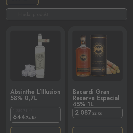
,7L
Bacardi Gran Reserva Especial 45% 1L
Absinthe L'Illusion
Bacardi Gran
58% 0,7L
Reserva Especial
45% 1L
1 289.74
Kč
2 087
.22
Kč
644
.74
Kč