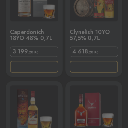
Caperdonich
Clynelish 10YO
18YO 48% 0,7L
57,5% 0,7L
3 199
4 618
.20
Kč
.20
Kč
7L
Dalmore Cigar Malt 44% 1L