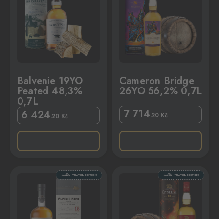
Balvenie 19YO
Cameron Bridge
Peated 48,3%
26YO 56,2% 0,7L
0,7L
7 714
6 424
.20
Kč
.20
Kč
,7L
Clynelish 10YO 57,5% 0,7L