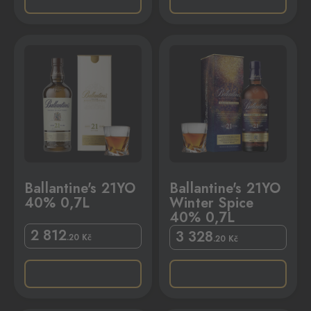
,7L
allantine's 21YO Winter Spice 40% 0,7L
Ballantine's 21YO
Ballantine's 21YO
40% 0,7L
Winter Spice
40% 0,7L
2 812
3 328
.20
Kč
.20
Kč