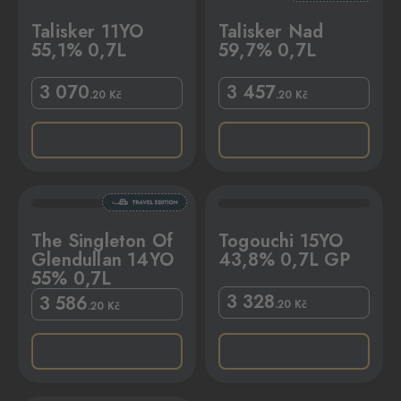
Talisker 11YO
Talisker Nad
55,1% 0,7L
59,7% 0,7L
3 070
3 457
.20
Kč
.20
Kč
O 55% 0,7L
Togouchi 15YO 43,8% 0,7L GP
The Singleton Of
Togouchi 15YO
Glendullan 14YO
43,8% 0,7L GP
55% 0,7L
3 328
3 586
.20
Kč
.20
Kč