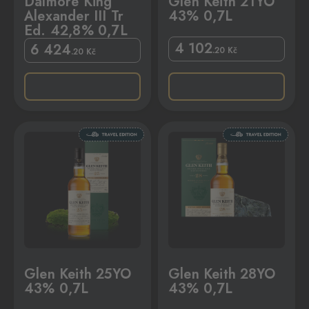
Dalmore King
Glen Keith 21YO
Alexander III Tr
43% 0,7L
Ed. 42,8% 0,7L
4 102
6 424
.20
Kč
.20
Kč
7L
Glen Keith 28YO 43% 0,7L
Glen Keith 25YO
Glen Keith 28YO
43% 0,7L
43% 0,7L