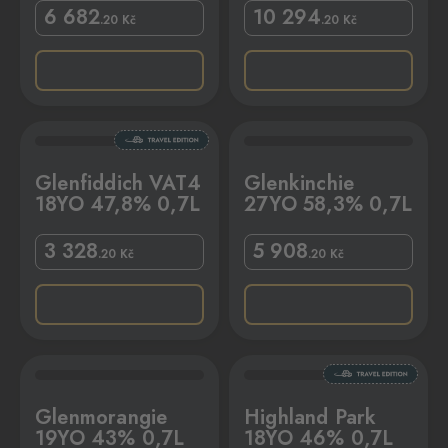
6 682
10 294
.20
Kč
.20
Kč
% 0,7L
Glenkinchie 27YO 58,3% 0,7L
Glenfiddich VAT4
Glenkinchie
18YO 47,8% 0,7L
27YO 58,3% 0,7L
3 328
5 908
.20
Kč
.20
Kč
0,7L
Highland Park 18YO 46% 0,7L
Glenmorangie
Highland Park
19YO 43% 0,7L
18YO 46% 0,7L