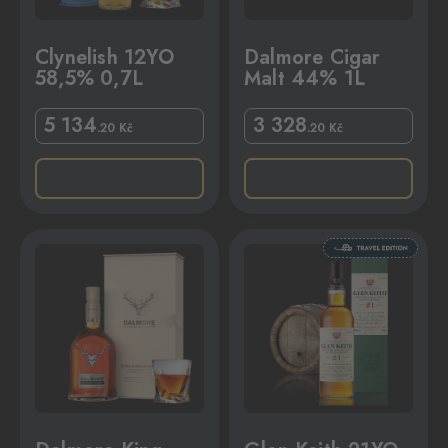
Clynelish 12YO
Dalmore Cigar
58,5% 0,7L
Malt 44% 1L
5 134
3 328
.20
Kč
.20
Kč
 42,8% 0,7L
Glen Keith 21YO 43% 0,7L