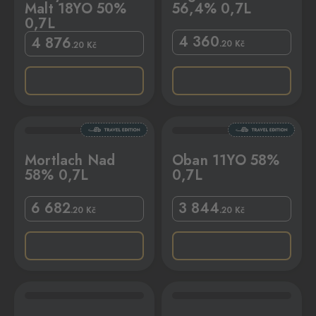
Malt 18YO 50%
56,4% 0,7L
0,7L
4 360
4 876
.20
Kč
.20
Kč
L
Oban 11YO 58% 0,7L
Mortlach Nad
Oban 11YO 58%
58% 0,7L
0,7L
6 682
3 844
.20
Kč
.20
Kč
L
se Rum Non Plus Ultra Black Ed. 42% 0,7L