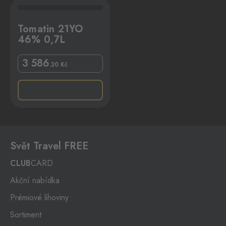
L
Tomatin 21YO
46% 0,7L
3 586
.20
Kč
Svět Travel FREE
CLUB
CARD
Akční nabídka
Prémiové lihoviny
Sortiment