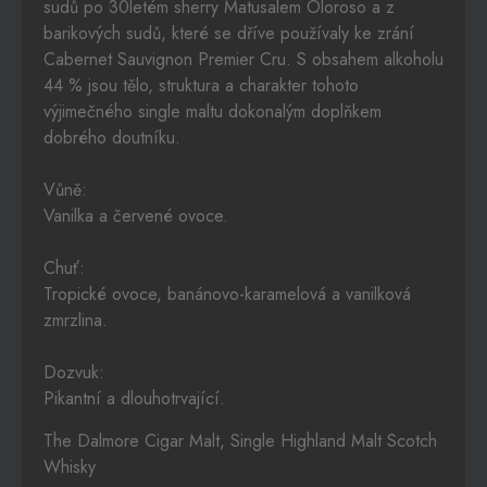
sudů po 30letém sherry Matusalem Oloroso a z
barikových sudů, které se dříve používaly ke zrání
Cabernet Sauvignon Premier Cru. S obsahem alkoholu
44 % jsou tělo, struktura a charakter tohoto
výjimečného single maltu dokonalým doplňkem
dobrého doutníku.
Vůně:
Vanilka a červené ovoce.
Chuť:
Tropické ovoce, banánovo-karamelová a vanilková
zmrzlina.
Dozvuk:
Pikantní a dlouhotrvající.
The Dalmore Cigar Malt, Single Highland Malt Scotch
Whisky