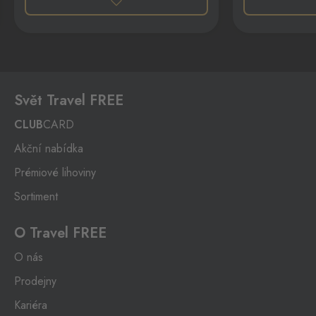
Hatě
Kleinhaugsdorf
0 ks
Chvalovice-Hatě 196,
Chvalovice-Znojmo,
669 02
Hevlín
Svět Travel FREE
Laa an der Thaya
0 ks
Hevlín 459, Hevlín,
671 69
CLUB
CARD
Hřensko
Akční nabídka
Schmilka
Prémiové lihoviny
0 ks
Hřensko 87, Hřensko,
407 17
Sortiment
Kraslice
O Travel FREE
Klingenthal
0 ks
O nás
Hraničná 11, Kraslice,
358 01
Prodejny
Kariéra
Loučná pod