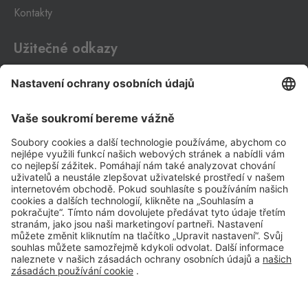
Klínovcem
Kontakty
Oberwiesenthal
0 ks
Loučná 198, Loučná pod
Užitečné odkazy
Klínovcem - Vejprty,
431 91
Impressum
Mikulov
Whistleblowing
Drasenhofen
0 ks
28. října 1841/1b, Mikulov,
Ochrana osobních údajů
692 01
Aplikace Travel FREE ke stažení
Petrovice
Bahratal
0 ks
Petrovice 578, Petrovice,
403 37
Petrovice Fashion
Sledujte nás na sociálních sitích
Store
Bahratal
0 ks
Petrovice 578, Petrovice,
403 37