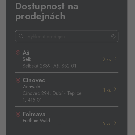
Dostupnost na
prodejnách
Aš
Selb
2 ks
Selbská 2889, Aš,
352 01
Cínovec
Zinnwald
1 ks
Cínovec 294, Dubí - Teplice
1,
415 01
Folmava
Furth im Wald
3 ks
Folmava č.p. 15, Česká
Kubice,
345 32