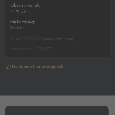
Obsah alkoholu
44 % vol.
Místo výroby
Skotsko
1 l = 3 328.20 Kč (standardní cena)
Kód produktu: 2034372
Dostupnost na prodejnách