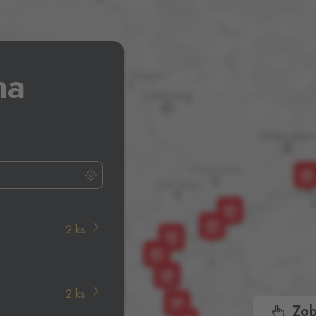
na
2 ks
2 ks
Zob