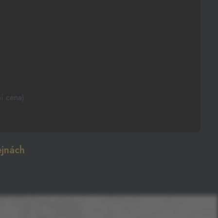
ní cena)
jnách