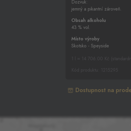
Dozvuk:
jemný a pikantní zároveň.
Obsah alkoholu
43 % vol.
Místo výroby
Skotsko - Speyside
1 l = 14 706.00 Kč (standard
Kód produktu: 1215295
Dostupnost na prode