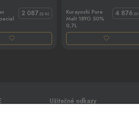
 Pure Malt 18YO 50% 0,7L
Lagavulin 12YO 56,4% 0,7
an
Kurayoshi Pure
2 087
4 876
.22
Kč
.2
0 ks
pecial
Malt 18YO 50%
0,7L
0 ks
jmo,
0 ks
E
Užitečné odkazy
0 ks
Impressum
Whistleblowing
Ochrana osobních údajů