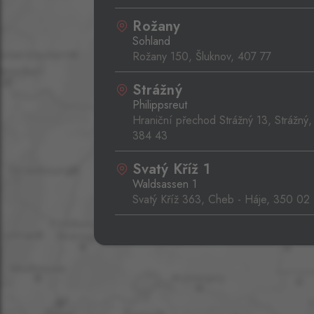
Rožany
Sohland
Rožany 150, Šluknov,
407 77
Strážný
Philippsreut
Hraniční přechod Strážný 13, Strážný,
384 43
Svatý Kříž 1
Waldsassen 1
Svatý Kříž 363, Cheb - Háje,
350 02
Aš 2
Selb 2
Selbská 2723, Aš,
352 01
Broumov
Mähring