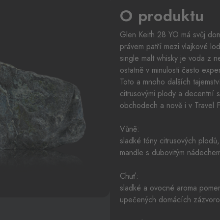
O produktu
Glen Keith 28 YO má svůj do
právem patří mezi vlajkové lod
single malt whisky je voda z 
ostatně v minulosti často expe
Toto a mnoho dalších tajemstv
citrusovými plody a decentní sl
obchodech a nově i v Travel 
Vůně:
sladké tóny citrusových plodů
mandle s dubovitým nádeche
Chuť:
sladké a ovocné aroma pomer
upečených domácích zázvoro