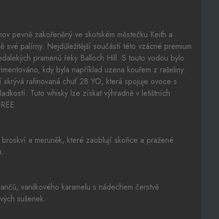
mov pevně zakořeněný ve skotském městečku Keith a
ě své palírny. Nejdůležitější součástí této vzácné premium
nedalekých pramenů řeky Balloch Hill. S touto vodou bylo
rimentováno, kdy byla například uzena kouřem z rašeliny.
í skrývá rafinovaná chuť 28 YO, která spojuje ovoce s
adkostí. Tuto whisky lze získat výhradně v letištních
FREE.
, broskví a meruněk, které zaoblují skořice a pražené
m.
ančů, vanilkového karamelu s nádechem čerstvě
vých sušenek.