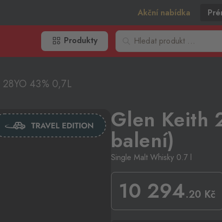
Akční nabídka
Pré
Produkty
h 28YO 43% 0,7L
Glen Keith 
balení)
Single Malt Whisky 0.7 l
10 294
.20
Kč