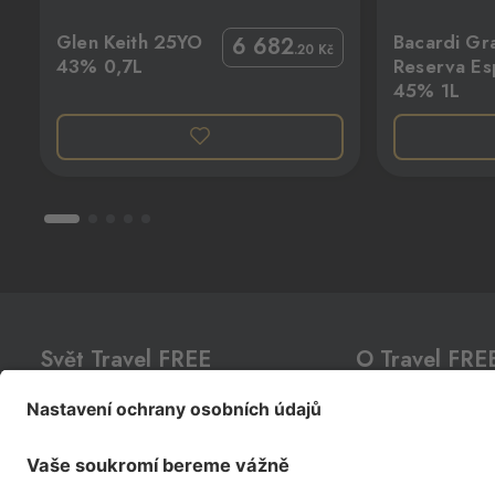
Bacardi Gran Reserva Especial 45% 1L
Kurayoshi
Halámky
Glen Keith 25YO
Bacardi Gr
6 682
Neunagelberg
.20
Kč
43% 0,7L
Reserva Es
Halámky 138, Nová Ves nad Lužnicí,
45% 1L
378 09
Hatě
Kleinhaugsdorf
Chvalovice-Hatě 196, Chvalovice-Zno
669 02
Hřensko
Schmilka
Hřensko 87, Hřensko,
407 17
Svět Travel FREE
O Travel FRE
Kraslice
Klingenthal
CLUB
CARD
O nás
Hraničná 11, Kraslice,
358 01
Akční nabídka
Prodejny
Loučná pod Klínovcem
Prémiové lihoviny
Kariéra