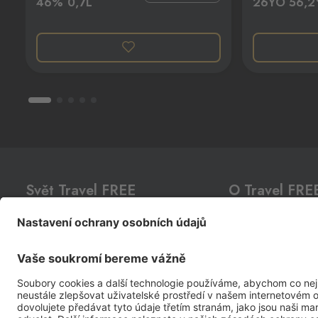
46% 0,7L
26YO 56,2
Selbská 2723, Aš,
352 01
Broumov
Mähring
Stará rota 115, Broumov,
348 15
Cínovec
Zinnwald
Cínovec 294, Dubí - Teplice 1,
415 0
Dolní Dvořiště
Wullowitz
Svět Travel FREE
O Travel FRE
Dolní Dvořiště 219, Dolní Dvořiště,
382 72
CLUB
CARD
O nás
Akční nabídka
Prodejny
Halámky
Neunagelberg
Prémiové lihoviny
Kariéra
Halámky 138, Nová Ves nad Lužnicí,
Sortiment
Kontakty
378 09