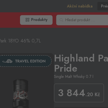
Akční nabídka
Pré
Produkty
Park 18YO 46% 0,7L
Highland Pa
Pride
Single Malt Whisky 0.7 l
3 844
.20
Kč