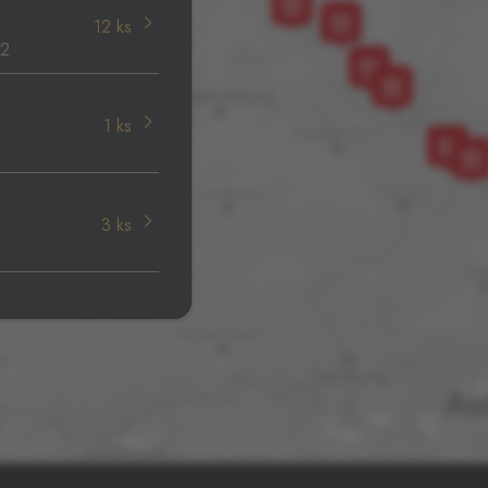
12 ks
32
1 ks
3 ks
3 ks
v,
4 ks