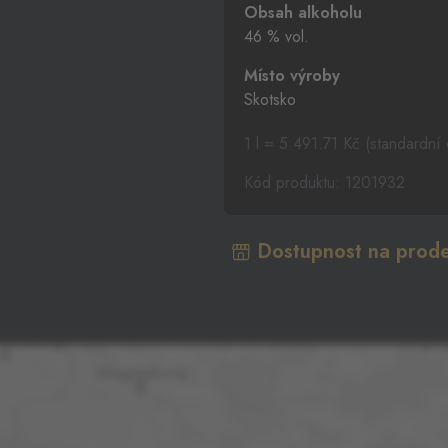
Obsah alkoholu
46 % vol.
Místo výroby
Skotsko
1 l = 5 491.71 Kč (standardní
Kód produktu: 1201932
Dostupnost na prode