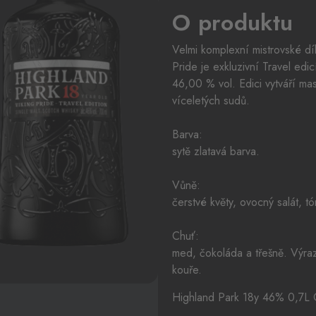
O produktu
Velmi komplexní mistrovské dí
Pride je exkluzivní Travel edi
46,00 % vol. Edici vytváří ma
víceletých sudů.
Barva:
sytě zlatavá barva.
Vůně:
čerstvé květy, ovocný salát, 
Chuť:
med, čokoláda a třešně. Výraz
kouře.
Highland Park 18y 46% 0,7L