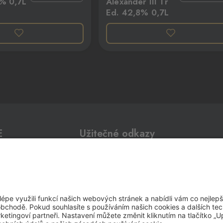
% 0,7L
Alexander III Tr
Ed. 42,8% 0,7L
0 ks
0 ks
1
E
Užitečné odkazy
0 ks
Impressum
Whistleblowing
Ochrana osobních údajů
0 ks