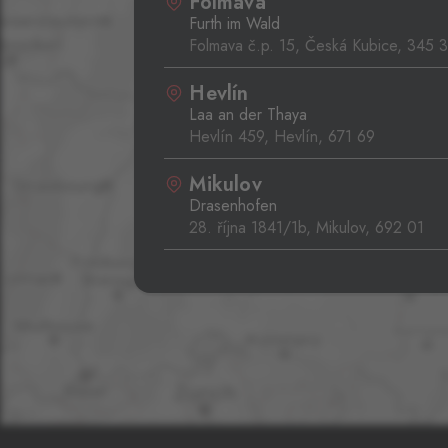
Folmava
Furth im Wald
Folmava č.p. 15, Česká Kubice,
345 
Hevlín
Laa an der Thaya
Hevlín 459, Hevlín,
671 69
Mikulov
Drasenhofen
28. října 1841/1b, Mikulov,
692 01
Rozvadov 1
Waidhaus 1
Hraniční přechod Rozvadov, Rozvado
348 07
Rožany
Sohland
Rožany 150, Šluknov,
407 77