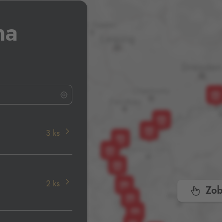
na
3 ks
2 ks
,
Zob