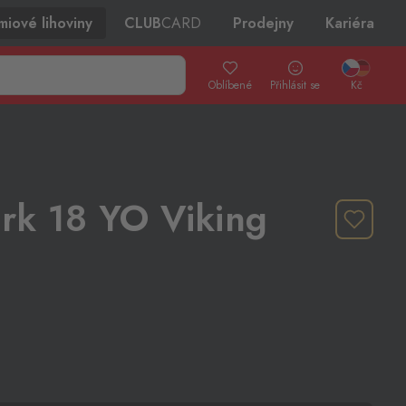
miové lihoviny
CLUB
CARD
Prodejny
Kariéra
Oblíbené
Přihlásit se
Kč
rk 18 YO Viking