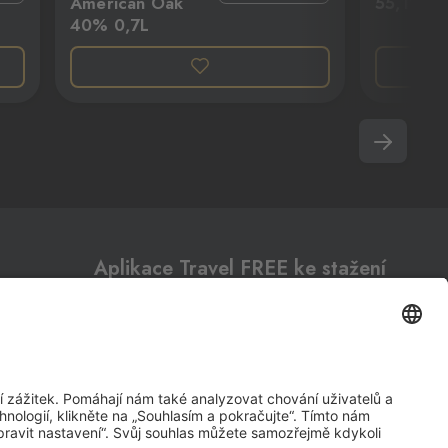
American Oak
55,1% 0,
40% 0,7L
Následující
Aplikace Travel FREE ke stažení
Sledujte nás na sociálních sitích