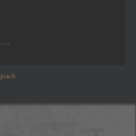
 cena)
jnách