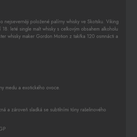
lo nejseverněji položené palírny whisky ve Skotsku. Viking
cí 18. leté single malt whisky s celkovým obsahem alkoholu
ster whisky maker Gordon Motion z takřka 120 osmnácti a
tóny medu a exotického ovoce.
ná a zároveň sladká se subtilními tóny rašelinového
 GP