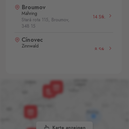
Broumov
Mähring
14 Stk.
Stará rota 115, Broumov,
348 15
Cínovec
Zinnwald
8 Stk.
Cínovec 294, Dubí - Teplice
1,
415 01
České Velenice
Gmünd
14 Stk.
České Velenice 670, České
Velenice,
378 10
Dolní Dvořiště
Wullowitz
17 Stk.
Dolní Dvořiště 219, Dolní
Dvořiště,
382 72
Karte anzeigen