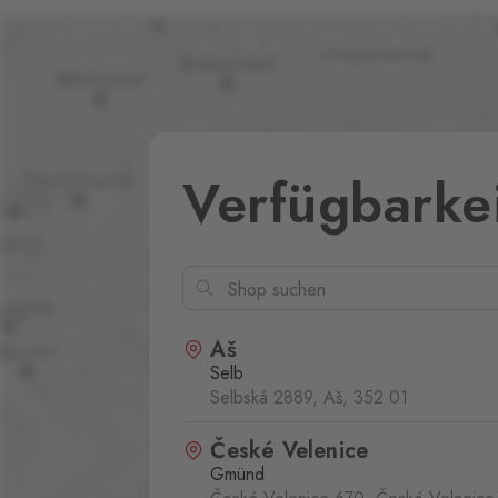
Verfügbarke
Aš
Selb
Selbská 2889, Aš,
352 01
České Velenice
Gmünd