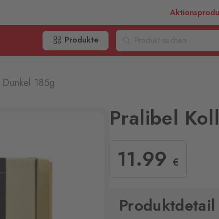
Aktionsprod
Produkte
on Dunkel 185g
Pralibel Ko
11
.99
€
Produktdetail