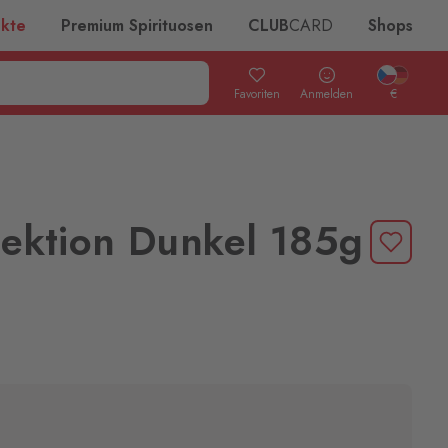
ukte
Premium Spirituosen
CLUB
CARD
Shops
Favoriten
Anmelden
€
llektion Dunkel 185g