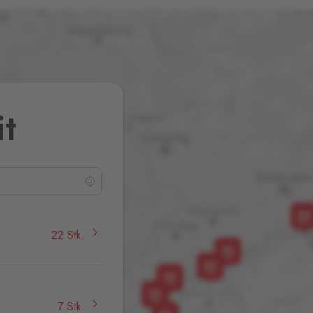
it
22 Stk.
7 Stk.