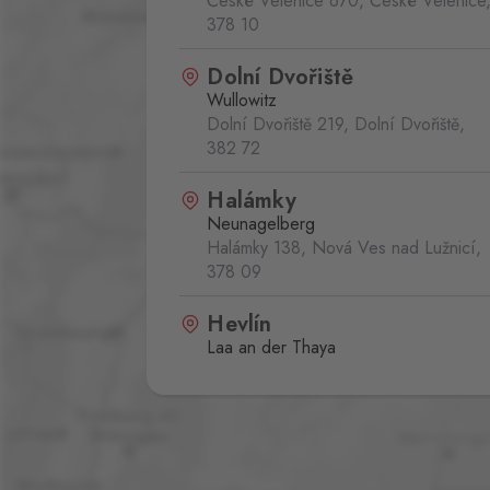
České Velenice 670, České Velenice
378 10
Dolní Dvořiště
Wullowitz
Dolní Dvořiště 219, Dolní Dvořiště,
382 72
Halámky
Neunagelberg
Halámky 138, Nová Ves nad Lužnicí,
378 09
Hevlín
Laa an der Thaya
Hevlín 459, Hevlín,
671 69
Loučná pod Klínovcem
Oberwiesenthal
Loučná 198, Loučná pod Klínovcem -