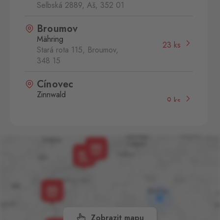
Selbská 2889, Aš,
352 01
Broumov
Mähring
23 ks
Stará rota 115, Broumov,
348 15
Cínovec
Zinnwald
9 ks
Cínovec 294, Dubí - Teplice
1,
415 01
České Velenice
Gmünd
3 ks
České Velenice 670, České
Velenice,
378 10
Dolní Dvořiště
Wullowitz
15 ks
Dolní Dvořiště 219, Dolní
Zobrazit mapu