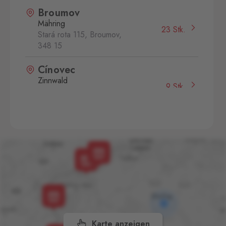
Broumov
Mähring
23 Stk.
Stará rota 115, Broumov,
348 15
Cínovec
Zinnwald
9 Stk.
Cínovec 294, Dubí - Teplice
1,
415 01
České Velenice
Gmünd
3 Stk.
České Velenice 670, České
Velenice,
378 10
Dolní Dvořiště
Wullowitz
15 Stk.
Dolní Dvořiště 219, Dolní
Dvořiště,
382 72
Karte anzeigen