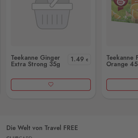
Kraslice
Klingenthal
2 Stk.
Hraničná 11, Kraslice,
358 01
Loučná pod
Klínovcem
Teekanne Fresh Orange 45g
Teekanne Cold & 
Oberwiesenthal
10 Stk.
Teekanne Ginger
Teekanne 
Loučná 198, Loučná pod
1
.49
€
Extra Strong 35g
Orange 45
Klínovcem - Vejprty,
431 91
Mikulov
Drasenhofen
14 Stk.
28. října 1841/1b, Mikulov,
692 01
Petrovice
Bahratal
48 Stk.
Die Welt von Travel FREE
Petrovice 578, Petrovice,
403 37