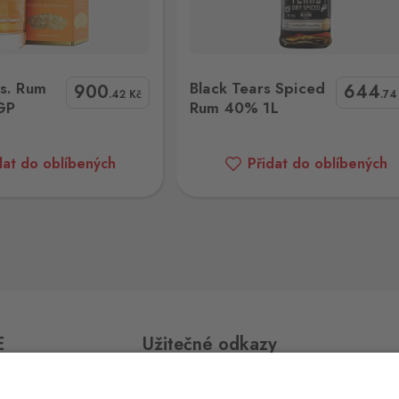
5 ks
ears Spiced Rum 40% 1L
Legendario Rum Anejo Blanco 4YO
es. Rum
Black Tears Spiced
900
644
.42
Kč
.7
GP
Rum 40% 1L
9 ks
dat do oblíbených
Přidat do oblíbených
19 ks
4 ks
E
Užitečné odkazy
9 ks
v,
Impressum