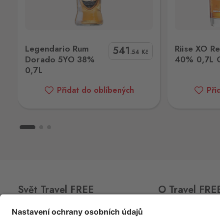
Kraslice
Klingenthal
Hraničná 11, Kraslice,
358 01
0,7L
Riise XO Res. Rum 40% 0,7L GP
Black T
Legendario Rum
Riise XO R
541
Mikulov
.54
Kč
Dorado 5YO 38%
40% 0,7L 
Drasenhofen
0,7L
28. října 1841/1b, Mikulov,
692 01
Přidat do oblíbených
Při
Petrovice
Bahratal
Petrovice 578, Petrovice,
403 37
Potůčky
Johanngeorgenstadt
Potůčky 155, Potůčky,
362 35
Rozvadov 1
Svět Travel FREE
O Travel FRE
Waidhaus 1
Hraniční přechod Rozvadov, Rozvado
CLUB
CARD
O nás
348 07