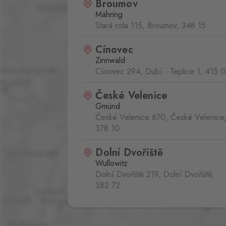
Broumov
Mähring
Stará rota 115, Broumov,
348 15
Cínovec
Zinnwald
Cínovec 294, Dubí - Teplice 1,
415 0
České Velenice
Gmünd
České Velenice 670, České Velenice
378 10
Dolní Dvořiště
Wullowitz
Dolní Dvořiště 219, Dolní Dvořiště,
382 72
Folmava
Furth im Wald