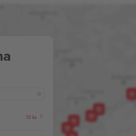
na
10 ks