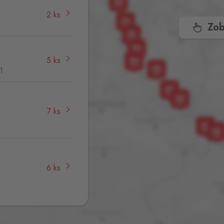
2 ks
Zob
5 ks
1
7 ks
,
6 ks
31 ks