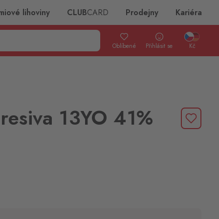
miové lihoviny
CLUB
CARD
Prodejny
Kariéra
Oblíbené
Přihlásit se
Kč
gresiva 13YO 41%