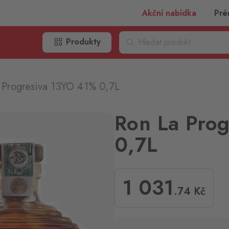
Akční nabídka
Pré
Produkty
 Progresiva 13YO 41% 0,7L
Ron La Pro
0,7L
1 031
.74
Kč