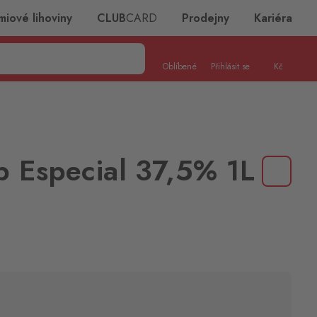
miové lihoviny
CLUB
CARD
Prodejny
Kariéra
Oblíbené
Přihlásit se
Kč
 Especial 37,5% 1L