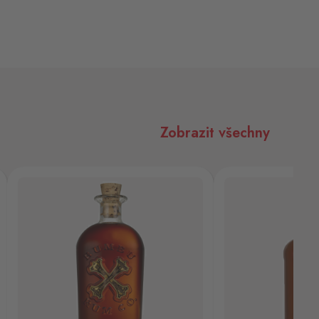
Zobrazit všechny
Božkov Pepr