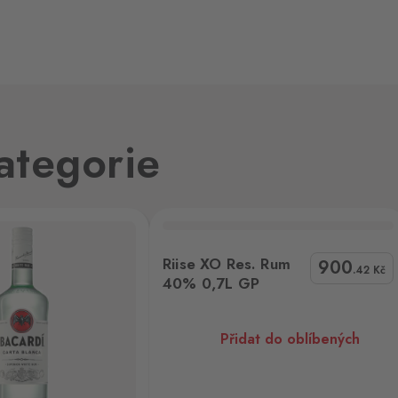
32
4 ks
ategorie
4 ks
jmo,
s. Rum 40% 0,7L GP
Riise XO Res. Rum
900
11 ks
.42
Kč
40% 0,7L GP
Přidat do oblíbených
29 ks