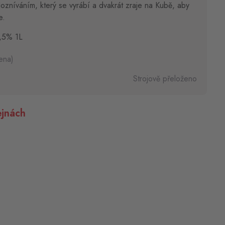
ozníváním, který se vyrábí a dvakrát zraje na Kubě, aby
e.
,5% 1L
ena)
Strojově přeloženo
jnách