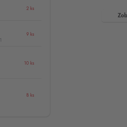
2 ks
Zob
9 ks
1
10 ks
,
8 ks
13 ks