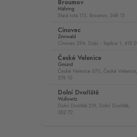
Broumov
Mähring
Stará rota 115, Broumov,
348 15
Cínovec
Zinnwald
Cínovec 294, Dubí - Teplice 1,
415 0
České Velenice
Gmünd
České Velenice 670, České Velenice
378 10
Dolní Dvořiště
Wullowitz
Dolní Dvořiště 219, Dolní Dvořiště,
382 72
Folmava
Furth im Wald