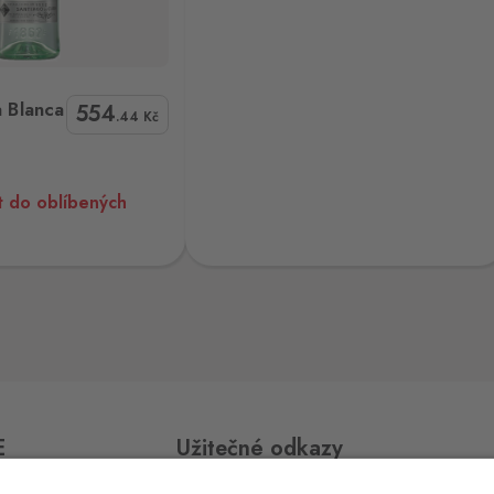
3 ks
Bumbu Original Rum 40% 0,7L
a Blanca
554
.44
Kč
6 ks
t do oblíbených
5 ks
5 ks
E
Užitečné odkazy
14 ks
ří,