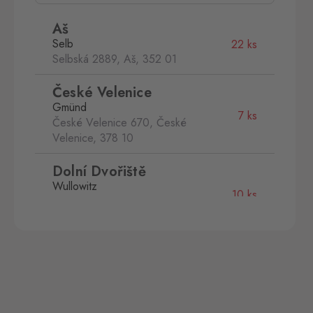
Aš
Selb
22 ks
Selbská 2889, Aš,
352 01
České Velenice
Gmünd
7 ks
České Velenice 670, České
Velenice,
378 10
Dolní Dvořiště
Wullowitz
10 ks
Dolní Dvořiště 219, Dolní
Dvořiště,
382 72
Halámky
Neunagelberg
4 ks
Halámky 138, Nová Ves nad
Lužnicí,
378 09