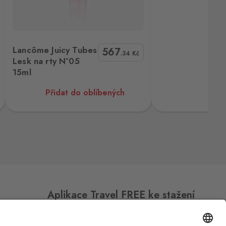
ml
Lancôme Juicy Tubes
567
.34
Kč
Lesk na rty N°05
15ml
Přidat do oblíbených
Aplikace Travel FREE ke stažení