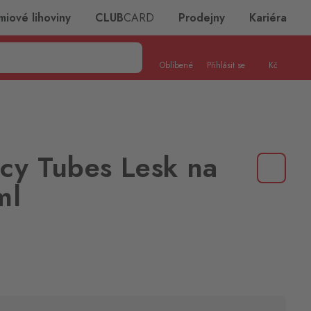
miové lihoviny
CLUB
CARD
Prodejny
Kariéra
Oblíbené
Přihlásit se
Kč
cy Tubes Lesk na
ml