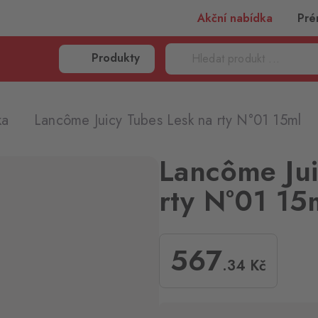
Akční nabídka
Pré
Produkty
ka
Lancôme Juicy Tubes Lesk na rty N°01 15ml
Lancôme Jui
rty N°01 15
567
.34
Kč