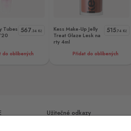
0 ks
Treat Glaze Lesk na rty 4ml
Lancôme Juicy Tubes Lesk na rty N°05 15
y Tubes
Kess Make-Up Jelly
567
515
.34
Kč
.74
Kč
N°20
Treat Glaze Lesk na
0 ks
rty 4ml
t do oblíbených
Přidat do oblíbených
0 ks
0 ks
E
Užitečné odkazy
0 ks
Impressum