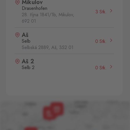
Mikulov
Drasenhofen
3 Stk.
28. října 1841/1b, Mikulov,
692 01
Aš
Selb
0 Stk.
Selbská 2889, Aš,
352 01
Aš 2
Selb 2
0 Stk.
Selbská 2723, Aš,
352 01
Broumov
Mähring
0 Stk.
Stará rota 115, Broumov,
348 15
Cínovec
Zinnwald