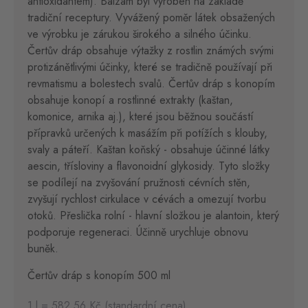
antioxidantem). Balzám byl vyroben na základě
tradiční receptury. Vyvážený poměr látek obsažených
ve výrobku je zárukou širokého a silného účinku.
Čertův dráp obsahuje výtažky z rostlin známých svými
protizánětlivými účinky, které se tradičně používají při
revmatismu a bolestech svalů. Čertův dráp s konopím
obsahuje konopí a rostlinné extrakty (kaštan,
komonice, arnika aj.), které jsou běžnou součástí
přípravků určených k masážím při potížích s klouby,
svaly a páteří. Kaštan koňský - obsahuje účinné látky
aescin, třísloviny a flavonoidní glykosidy. Tyto složky
se podílejí na zvyšování pružnosti cévních stěn,
zvyšují rychlost cirkulace v cévách a omezují tvorbu
otoků. Přeslička rolní - hlavní složkou je alantoin, který
podporuje regeneraci. Účinně urychluje obnovu
buněk.
Čertův dráp s konopím 500 ml
1 l = 582.56 Kč (standardní cena)