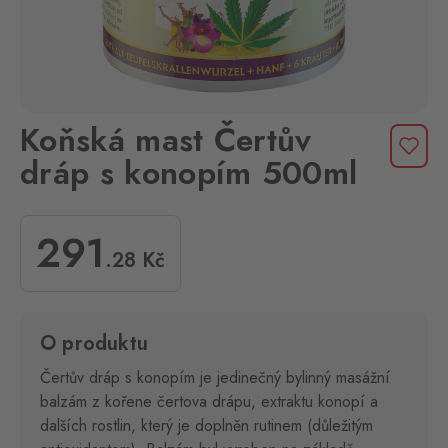
Koňská mast Čertův
dráp s konopím 500ml
291
.28
Kč
O produktu
Čertův dráp s konopím je jedinečný bylinný masážní
balzám z kořene čertova drápu, extraktu konopí a
dalších rostlin, který je doplněn rutinem (důležitým