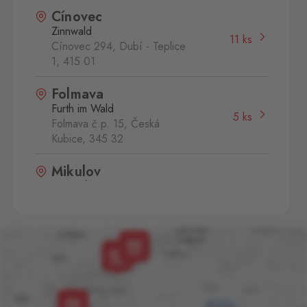
Cínovec
Zinnwald
11 ks
Cínovec 294, Dubí - Teplice
1,
415 01
Folmava
Furth im Wald
5 ks
Folmava č.p. 15, Česká
Kubice,
345 32
Mikulov
Drasenhofen
7 ks
28. října 1841/1b, Mikulov,
692 01
Petrovice
Bahratal
21 ks
Petrovice 578, Petrovice,
403 37