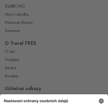
0 ks
Dolní Dvořiště 219, Dolní
CLUB
CARD
Dvořiště,
382 72
Akční nabídka
Halámky
Prémiové lihoviny
Neunagelberg
0 ks
Halámky 138, Nová Ves nad
Sortiment
Lužnicí,
378 09
O Travel FREE
Hatě
O nás
Kleinhaugsdorf
0 ks
Chvalovice-Hatě 196,
Prodejny
Chvalovice-Znojmo,
669 02
Kariéra
Hevlín
Kontakty
Laa an der Thaya
0 ks
Hevlín 459, Hevlín,
671 69
Užitečné odkazy
Hřensko
Impressum
Schmilka
0 ks
Whistleblowing
Hřensko 87, Hřensko,