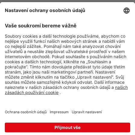
Impressum
Halámky
Whistleblowing
Neunagelberg
0 ks
Halámky 138, Nová Ves nad
Ochrana osobních údajů
Lužnicí,
378 09
Aplikace Travel FREE ke stažení
Hevlín
Laa an der Thaya
0 ks
Hevlín 459, Hevlín,
671 69
Loučná pod
Klínovcem
Sledujte nás na sociálních sitích
Oberwiesenthal
0 ks
Loučná 198, Loučná pod
Klínovcem - Vejprty,
431 91
Mikulov
Drasenhofen
0 ks
28. října 1841/1b, Mikulov,
692 01