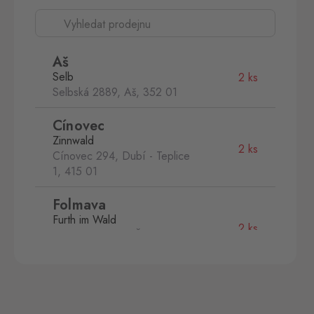
Aš
Selb
2 ks
Selbská 2889, Aš,
352 01
Cínovec
Zinnwald
2 ks
Cínovec 294, Dubí - Teplice
1,
415 01
Folmava
Furth im Wald
2 ks
Folmava č.p. 15, Česká
Kubice,
345 32
Hatě
Kleinhaugsdorf
1 ks