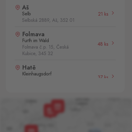
Aš
Selb
21 ks
Selbská 2889, Aš,
352 01
Folmava
Furth im Wald
48 ks
Folmava č.p. 15, Česká
Kubice,
345 32
Hatě
Kleinhaugsdorf
37 ks
Chvalovice-Hatě 196,
Chvalovice-Znojmo,
669 02
Hevlín
Laa an der Thaya
47 ks
Hevlín 459, Hevlín,
671 69
Kraslice