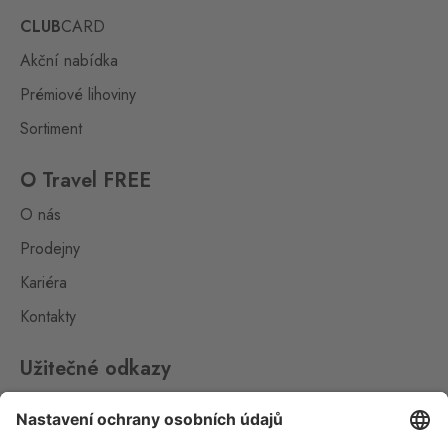
0 ks
Dolní Dvořiště 219, Dolní
CLUB
CARD
Dvořiště,
382 72
Akční nabídka
Halámky
Prémiové lihoviny
Neunagelberg
0 ks
Halámky 138, Nová Ves nad
Sortiment
Lužnicí,
378 09
O Travel FREE
Hřensko
O nás
Schmilka
0 ks
Hřensko 87, Hřensko,
Prodejny
407 17
Kariéra
Loučná pod
Kontakty
Klínovcem
Oberwiesenthal
0 ks
Užitečné odkazy
Loučná 198, Loučná pod
Klínovcem - Vejprty,
431 91
Impressum
Whistleblowing
Mikulov