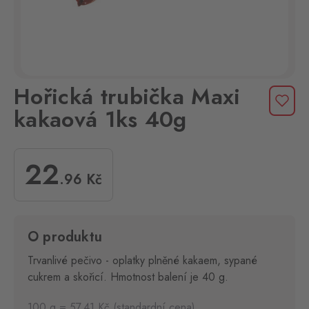
Hořická trubička Maxi
kakaová 1ks 40g
22
.96
Kč
O produktu
Trvanlivé pečivo - oplatky plněné kakaem, sypané
cukrem a skořicí. Hmotnost balení je 40 g.
100 g = 57.41 Kč (standardní cena)