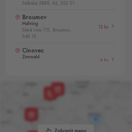
Selbská 2889, Aš,
352 01
Broumov
Mähring
13 ks
Stará rota 115, Broumov,
348 15
Cínovec
Zinnwald
6 ks
Cínovec 294, Dubí - Teplice
1,
415 01
České Velenice
Gmünd
9 ks
České Velenice 670, České
Velenice,
378 10
Dolní Dvořiště
Wullowitz
7 ks
Dolní Dvořiště 219, Dolní
Zobrazit mapu