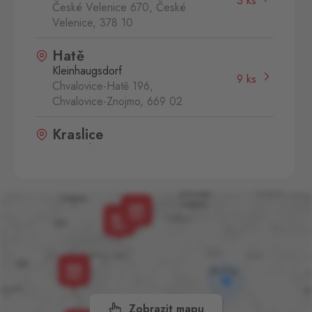
3 ks
České Velenice 670, České
Velenice,
378 10
Hatě
Kleinhaugsdorf
9 ks
Chvalovice-Hatě 196,
Chvalovice-Znojmo,
669 02
Kraslice
Klingenthal
7 ks
Hraničná 11, Kraslice,
358 01
Petrovice
Bahratal
14 ks
Petrovice 578, Petrovice,
403 37
Rozvadov 1
Waidhaus 1
Zobrazit mapu