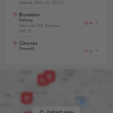
Selbská 2889, Aš,
352 01
Broumov
Mähring
12 ks
Stará rota 115, Broumov,
348 15
Cínovec
Zinnwald
13 ks
Cínovec 294, Dubí - Teplice
1,
415 01
České Velenice
Gmünd
19 ks
České Velenice 670, České
Velenice,
378 10
Dolní Dvořiště
Wullowitz
37 ks
Dolní Dvořiště 219, Dolní
Zobrazit mapu