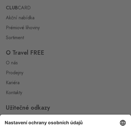
7 ks
Potoční ulice 1303, Vejprty,
CLUB
CARD
431 91
Akční nabídka
Železná
Prémiové lihoviny
Eslarn
5 ks
Železná 3, Bělá nad
Sortiment
Radbuzou,
345 26
O Travel FREE
Železná Ruda
O nás
Bayerisch Eisenstein
10 ks
Alžbětín 60, Železná Ruda -
Prodejny
Alžbětín,
340 04
Kariéra
Aš 2
Kontakty
Selb 2
0 ks
Selbská 2723, Aš,
352 01
Užitečné odkazy
Broumov
Impressum
Mähring
0 ks
Whistleblowing
Stará rota 115, Broumov,