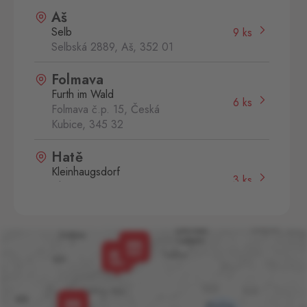
Aš
Selb
9 ks
Selbská 2889, Aš,
352 01
Folmava
Furth im Wald
6 ks
Folmava č.p. 15, Česká
Kubice,
345 32
Hatě
Kleinhaugsdorf
3 ks
Chvalovice-Hatě 196,
Chvalovice-Znojmo,
669 02
Hevlín
Laa an der Thaya
6 ks
Hevlín 459, Hevlín,
671 69
Kraslice