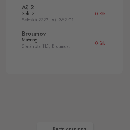
Aš 2
Selb 2
0 Stk.
Selbská 2723, Aš,
352 01
Broumov
Mähring
0 Stk.
Stará rota 115, Broumov,
348 15
Cínovec
Zinnwald
0 Stk.
Cínovec 294, Dubí - Teplice
1,
415 01
České Velenice
Gmünd
0 Stk.
České Velenice 670, České
Velenice,
378 10
Karte anzeigen