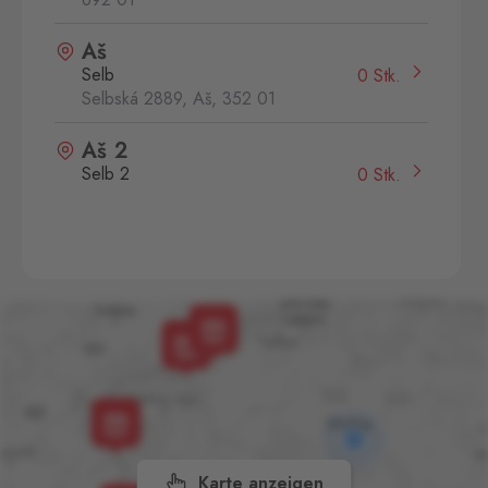
Aš
Selb
0 Stk.
Selbská 2889, Aš,
352 01
Aš 2
Selb 2
0 Stk.
Selbská 2723, Aš,
352 01
Broumov
Mähring
0 Stk.
Stará rota 115, Broumov,
348 15
Cínovec
Zinnwald
0 Stk.
Cínovec 294, Dubí - Teplice
1,
415 01
Karte anzeigen