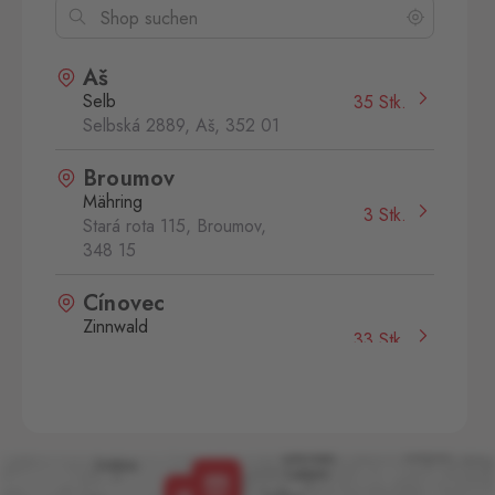
Aš
Selb
35 Stk.
Selbská 2889, Aš,
352 01
Broumov
Mähring
3 Stk.
Stará rota 115, Broumov,
348 15
Cínovec
Zinnwald
33 Stk.
Cínovec 294, Dubí - Teplice
1,
415 01
České Velenice
Gmünd
6 Stk.
České Velenice 670, České