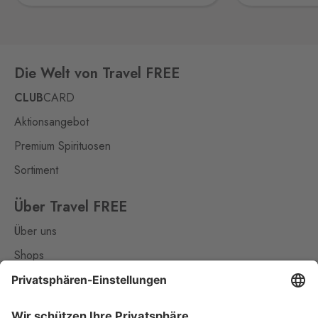
692 01
Petrovice
Bahratal
17 Stk.
Die Welt von Travel FREE
Petrovice 578, Petrovice,
403 37
CLUB
CARD
Pomezí
Aktionsangebot
Schirnding
35 Stk.
Premium Spirituosen
Pomezí nad Ohří 56,
Pomezí nad Ohří,
350 02
Sortiment
Potůčky
Über Travel FREE
Johanngeorgenstadt
5 Stk.
Über uns
Potůčky 155, Potůčky,
362 35
Shops
Kontakt
Rozvadov 1
Waidhaus 1
8 Stk.
Hraniční přechod Rozvadov,
Nützliches