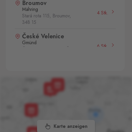
Broumov
Mähring
4 Stk.
Stará rota 115, Broumov,
348 15
České Velenice
Gmünd
6 Stk.
České Velenice 670, České
Velenice,
378 10
Dolní Dvořiště
Wullowitz
6 Stk.
Dolní Dvořiště 219, Dolní
Dvořiště,
382 72
Folmava
Furth im Wald
11 Stk.
Folmava č.p. 15, Česká
Kubice,
345 32
Karte anzeigen