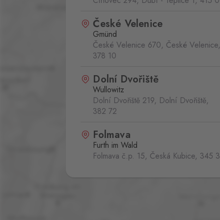
Cínovec 294, Dubí - Teplice 1,
415 0
České Velenice
Gmünd
České Velenice 670, České Velenice
378 10
Dolní Dvořiště
Wullowitz
Dolní Dvořiště 219, Dolní Dvořiště,
382 72
Folmava
Furth im Wald
Folmava č.p. 15, Česká Kubice,
345 
Hatě
Kleinhaugsdorf
Chvalovice-Hatě 196, Chvalovice-Zno
669 02