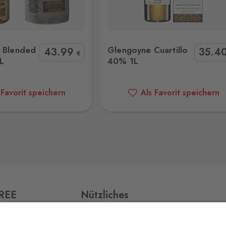
oyne Cuartillo 40% 1L
Glenlivet 14YO 40% 1L G
2 Stk.
d Blended
Glengoyne Cuartillo
43
.99
35
.4
€
L
40% 1L
7 Stk.
 Favorit speichern
Als Favorit speichern
7 Stk.
12 Stk.
FREE
Nützliches
Impressum