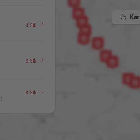
1
Kar
4 Stk.
,
8 Stk.
8 Stk.
32
4 Stk.
jmo,