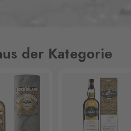
1 Stk.
8 Stk.
us der Kategorie
6 Stk.
3 Stk.
ří,
9 Stk.