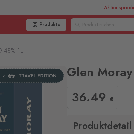
Aktionsprod
Produkte
O 48% 1L
Glen Moray
36
.49
€
Produktdetail