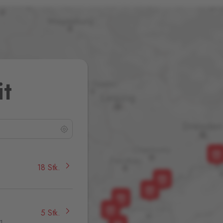
it
18 Stk.
5 Stk.