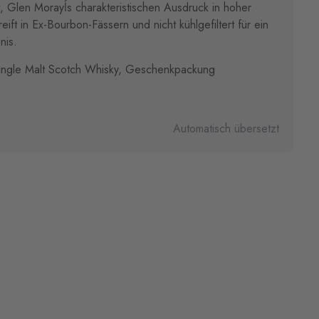
 Glen Morayĺs charakteristischen Ausdruck in hoher
ift in Ex-Bourbon-Fässern und nicht kühlgefiltert für ein
nis.
ingle Malt Scotch Whisky, Geschenkpackung
Automatisch übersetzt