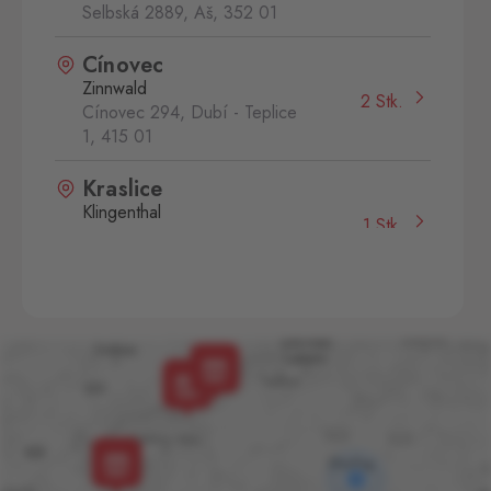
Selbská 2889, Aš,
352 01
Cínovec
Zinnwald
2 Stk.
Cínovec 294, Dubí - Teplice
1,
415 01
Kraslice
Klingenthal
1 Stk.
Hraničná 11, Kraslice,
358 01
Mikulov
Drasenhofen
1 Stk.
28. října 1841/1b, Mikulov,
692 01
Potůčky
Johanngeorgenstadt
1 Stk.
Potůčky 155, Potůčky,