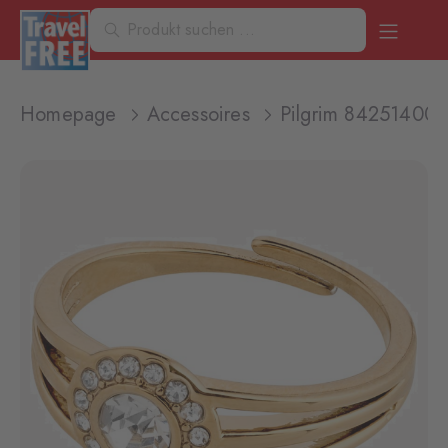
Homepage
Accessoires
Pilgrim 842514004