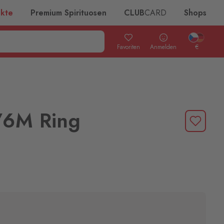
ukte
Premium Spirituosen
CLUB
CARD
Shops
Favoriten
Anmelden
€
76M Ring