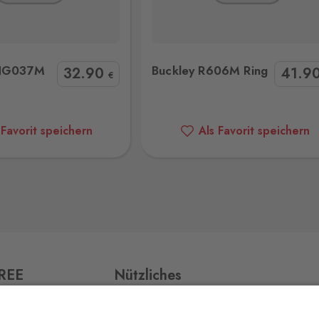
ckley R606M Ring
Buckley CZR491L Ring
0 Stk.
jmo,
ING037M
Buckley R606M Ring
32
.90
41
.9
€
0 Stk.
 Favorit speichern
Als Favorit speichern
0 Stk.
0 Stk.
FREE
Nützliches
Impressum