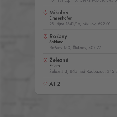
Folmava č.p. 15, Česká Kubice,
345 
Mikulov
Drasenhofen
28. října 1841/1b, Mikulov,
692 01
Rožany
Sohland
Rožany 150, Šluknov,
407 77
Železná
Eslarn
Železná 3, Bělá nad Radbuzou,
345 
Aš 2
Selb 2
Selbská 2723, Aš,
352 01
Broumov
Mähring